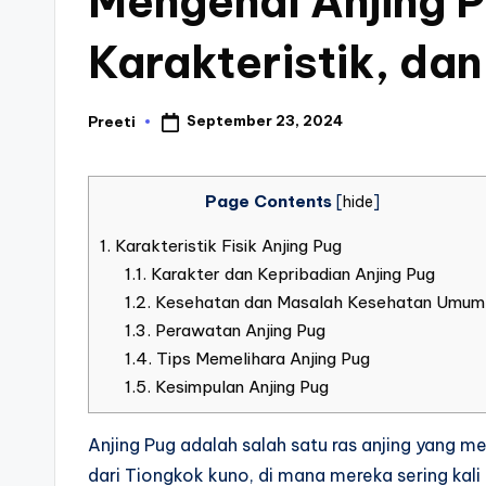
Mengenal Anjing P
Karakteristik, da
September 23, 2024
Preeti
Posted
by
Page Contents
[
hide
]
1.
Karakteristik Fisik Anjing Pug
1.1.
Karakter dan Kepribadian Anjing Pug
1.2.
Kesehatan dan Masalah Kesehatan Umum
1.3.
Perawatan Anjing Pug
1.4.
Tips Memelihara Anjing Pug
1.5.
Kesimpulan Anjing Pug
Anjing Pug adalah salah satu ras anjing yang me
dari Tiongkok kuno, di mana mereka sering kal