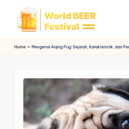
Skip
to
content
W
o
Home
»
Mengenal Anjing Pug: Sejarah, Karakteristik, dan P
rl
d
B
e
e
r