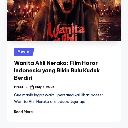
Posted
Movie
in
Wanita Ahli Neraka: Film Horor
Indonesia yang Bikin Bulu Kuduk
Berdiri
Preeti
May 7, 2025
Posted
by
Gue masih ingat waktu pertama kali lihat poster
Wanita Ahli Neraka di medsos. Jujur aja,…
Read More