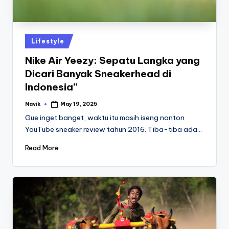
Posted
Lifestyle
in
Nike Air Yeezy: Sepatu Langka yang
Dicari Banyak Sneakerhead di
Indonesia”
Navik
May 19, 2025
Posted
by
Gue inget banget, waktu itu masih iseng nonton
YouTube sneaker review tahun 2016. Tiba-tiba ada…
Read More