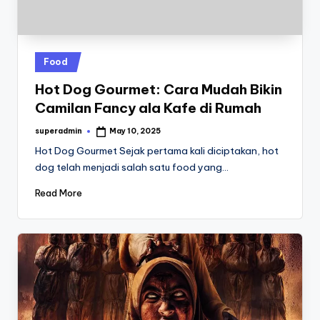
Posted
Food
in
Hot Dog Gourmet: Cara Mudah Bikin
Camilan Fancy ala Kafe di Rumah
superadmin
May 10, 2025
Posted
by
Hot Dog Gourmet Sejak pertama kali diciptakan, hot
dog telah menjadi salah satu food yang…
Read More