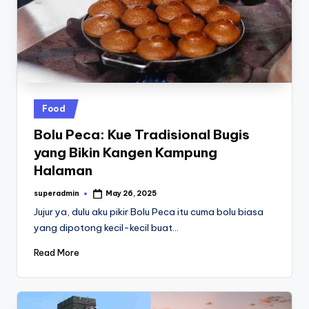
Posted
Food
in
Bolu Peca: Kue Tradisional Bugis
yang Bikin Kangen Kampung
Halaman
superadmin
May 26, 2025
Posted
by
Jujur ya, dulu aku pikir Bolu Peca itu cuma bolu biasa
yang dipotong kecil-kecil buat…
Read More