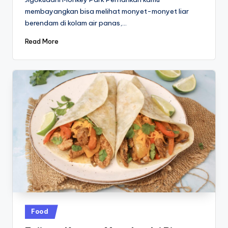
membayangkan bisa melihat monyet-monyet liar
berendam di kolam air panas,…
Read More
Posted
Food
in