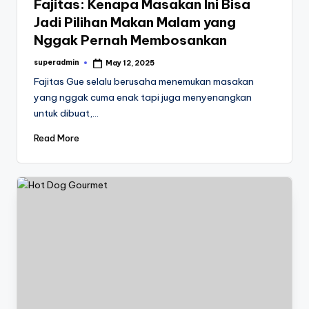
Fajitas: Kenapa Masakan Ini Bisa
Jadi Pilihan Makan Malam yang
Nggak Pernah Membosankan
superadmin
May 12, 2025
Posted
by
Fajitas Gue selalu berusaha menemukan masakan
yang nggak cuma enak tapi juga menyenangkan
untuk dibuat,…
Read More