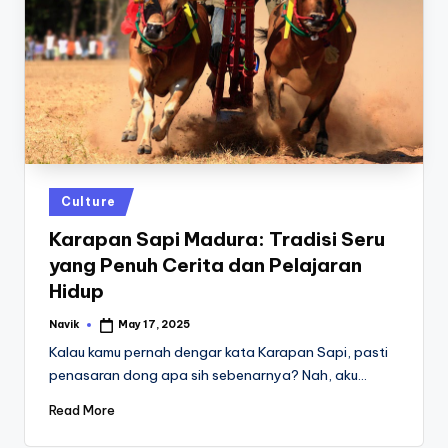
Posted
Culture
in
Karapan Sapi Madura: Tradisi Seru
yang Penuh Cerita dan Pelajaran
Hidup
Navik
May 17, 2025
Posted
by
Kalau kamu pernah dengar kata Karapan Sapi, pasti
penasaran dong apa sih sebenarnya? Nah, aku…
Read More