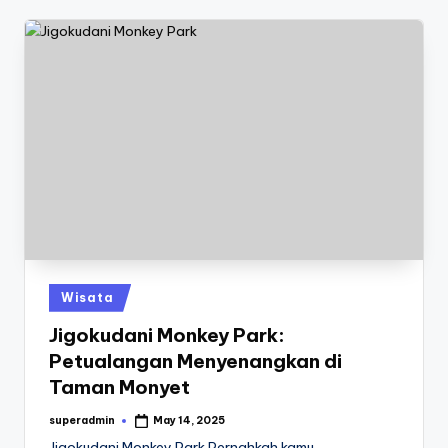
Posted
Wisata
in
Jigokudani Monkey Park:
Petualangan Menyenangkan di
Taman Monyet
superadmin
May 14, 2025
Posted
by
Jigokudani Monkey Park Pernahkah kamu