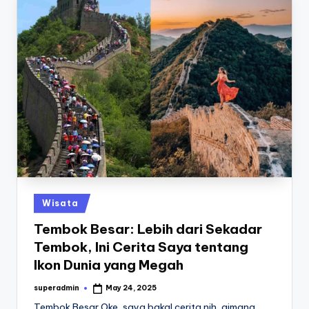
Posted
Wisata
in
Tembok Besar: Lebih dari Sekadar
Tembok, Ini Cerita Saya tentang
Ikon Dunia yang Megah
superadmin
May 24, 2025
Posted
by
Tembok Besar Oke, saya bakal cerita nih, gimana