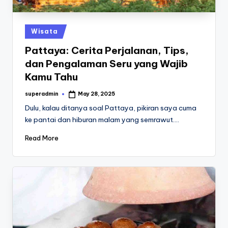
st
iv
Posted
Wisata
al
in
Pattaya: Cerita Perjalanan, Tips,
dan Pengalaman Seru yang Wajib
Kamu Tahu
superadmin
May 28, 2025
Posted
by
Dulu, kalau ditanya soal Pattaya, pikiran saya cuma
ke pantai dan hiburan malam yang semrawut.…
Read More