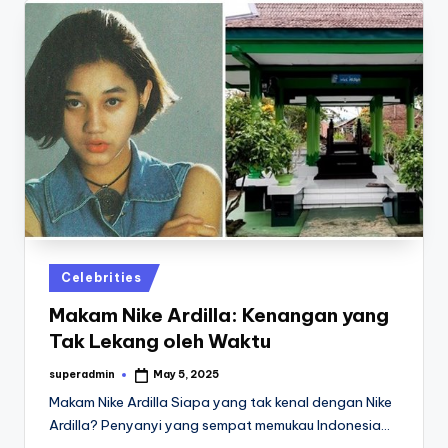
Posted
Celebrities
in
Makam Nike Ardilla: Kenangan yang
Tak Lekang oleh Waktu
superadmin
May 5, 2025
Posted
by
Makam Nike Ardilla Siapa yang tak kenal dengan Nike
Ardilla? Penyanyi yang sempat memukau Indonesia…