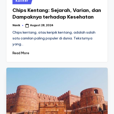
Kuliner
in
Chips Kentang: Sejarah, Varian, dan
Dampaknya terhadap Kesehatan
Navik
August 28, 2024
Posted
by
Chips kentang, atau keripik kentang, adalah salah
satu camilan paling populer di dunia. Teksturnya
yang…
Read More