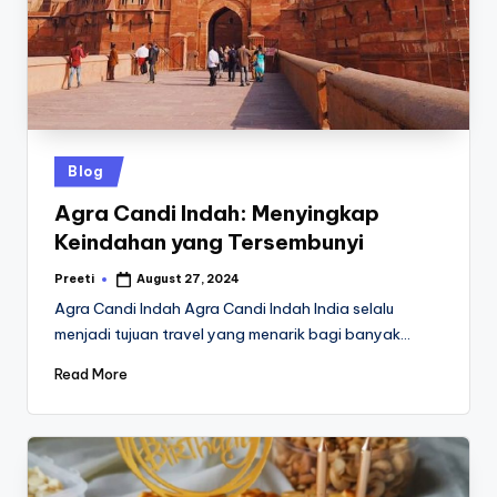
Posted
Blog
in
Agra Candi Indah: Menyingkap
Keindahan yang Tersembunyi
Preeti
August 27, 2024
Posted
by
Agra Candi Indah Agra Candi Indah India selalu
menjadi tujuan travel yang menarik bagi banyak…
Read More