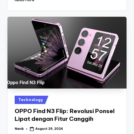
Posted
Technology
in
OPPO Find N3 Flip: Revolusi Ponsel
Lipat dengan Fitur Canggih
Navik
August 29, 2024
Posted
by