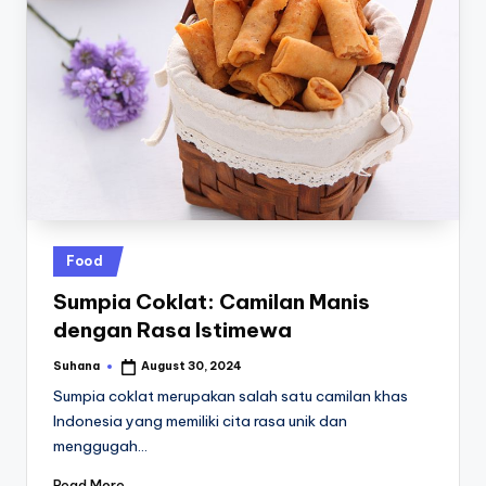
Posted
Food
in
Sumpia Coklat: Camilan Manis
dengan Rasa Istimewa
Suhana
August 30, 2024
Posted
by
Sumpia coklat merupakan salah satu camilan khas
Indonesia yang memiliki cita rasa unik dan
menggugah…
Read More