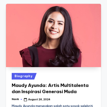
Posted
Biography
in
Maudy Ayunda: Artis Multitalenta
dan Inspirasi Generasi Muda
Navik
August 26, 2024
Posted
by
Maudy Ayunda merupakan salah satu sosok selebriti