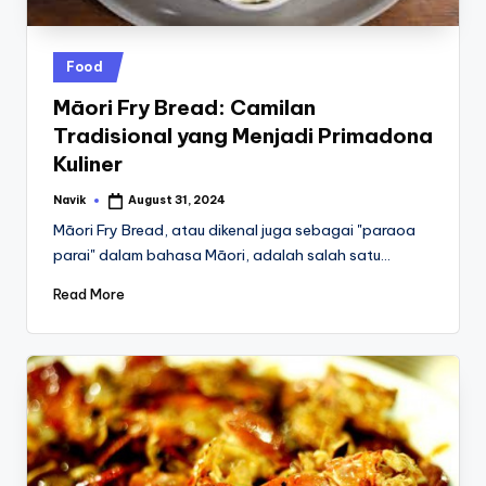
st
iv
Posted
Food
al
in
Māori Fry Bread: Camilan
Tradisional yang Menjadi Primadona
Kuliner
Navik
August 31, 2024
Posted
by
Māori Fry Bread, atau dikenal juga sebagai "paraoa
parai" dalam bahasa Māori, adalah salah satu…
Read More