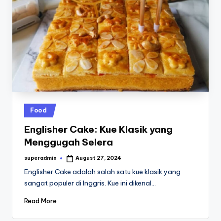
Posted
Food
in
Englisher Cake: Kue Klasik yang
Menggugah Selera
superadmin
August 27, 2024
Posted
by
Englisher Cake adalah salah satu kue klasik yang
sangat populer di Inggris. Kue ini dikenal…
Read More