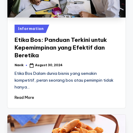
Posted
Information
in
Etika Bos: Panduan Terkini untuk
Kepemimpinan yang Efektif dan
Beretika
Navik
August 30, 2024
Posted
by
Etika Bos Dalam dunia bisnis yang semakin
kompetitif, peran seorang bos atau pemimpin tidak
hanya…
Read More