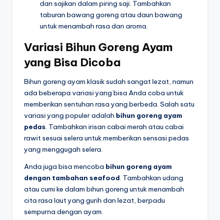
dan sajikan dalam piring saji. Tambahkan
taburan bawang goreng atau daun bawang
untuk menambah rasa dan aroma.
Variasi Bihun Goreng Ayam
yang Bisa Dicoba
Bihun goreng ayam klasik sudah sangat lezat, namun
ada beberapa variasi yang bisa Anda coba untuk
memberikan sentuhan rasa yang berbeda. Salah satu
variasi yang populer adalah
bihun goreng ayam
pedas
. Tambahkan irisan cabai merah atau cabai
rawit sesuai selera untuk memberikan sensasi pedas
yang menggugah selera.
Anda juga bisa mencoba
bihun goreng ayam
dengan tambahan seafood
. Tambahkan udang
atau cumi ke dalam bihun goreng untuk menambah
cita rasa laut yang gurih dan lezat, berpadu
sempurna dengan ayam.