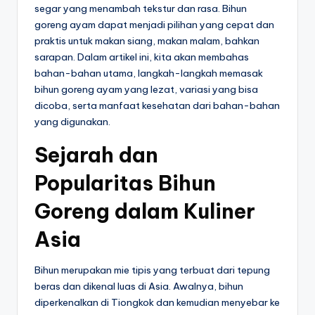
segar yang menambah tekstur dan rasa. Bihun
goreng ayam dapat menjadi pilihan yang cepat dan
praktis untuk makan siang, makan malam, bahkan
sarapan. Dalam artikel ini, kita akan membahas
bahan-bahan utama, langkah-langkah memasak
bihun goreng ayam yang lezat, variasi yang bisa
dicoba, serta manfaat kesehatan dari bahan-bahan
yang digunakan.
Sejarah dan
Popularitas Bihun
Goreng dalam Kuliner
Asia
Bihun merupakan mie tipis yang terbuat dari tepung
beras dan dikenal luas di Asia. Awalnya, bihun
diperkenalkan di Tiongkok dan kemudian menyebar ke