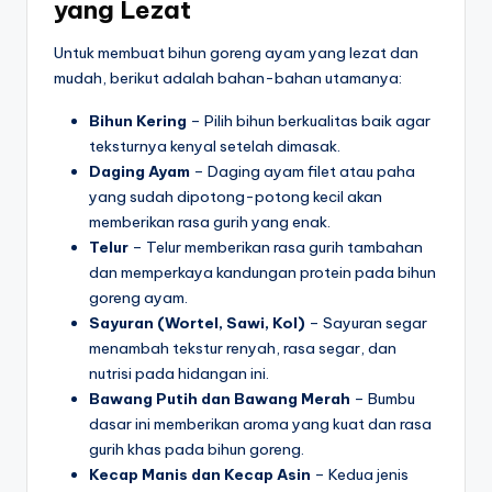
yang Lezat
Untuk membuat bihun goreng ayam yang lezat dan
mudah, berikut adalah bahan-bahan utamanya:
Bihun Kering
– Pilih bihun berkualitas baik agar
teksturnya kenyal setelah dimasak.
Daging Ayam
– Daging ayam filet atau paha
yang sudah dipotong-potong kecil akan
memberikan rasa gurih yang enak.
Telur
– Telur memberikan rasa gurih tambahan
dan memperkaya kandungan protein pada bihun
goreng ayam.
Sayuran (Wortel, Sawi, Kol)
– Sayuran segar
menambah tekstur renyah, rasa segar, dan
nutrisi pada hidangan ini.
Bawang Putih dan Bawang Merah
– Bumbu
dasar ini memberikan aroma yang kuat dan rasa
gurih khas pada bihun goreng.
Kecap Manis dan Kecap Asin
– Kedua jenis