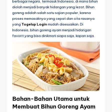
berbagai negara, termasuk Indonesia, di mana bihun
diolah menjadi banyak hidangan yang lezat. Bihun
goreng adalah salah satu sajian populer, karena
proses memasaknya yang cepat dan cita rasanya
yang
Togelup Login
mudah disesuaikan. Di
Indonesia, bihun goreng ayam menjadi hidangan
favorit yang bisa dinikmati siapa saja, kapan saja.
Bahan-Bahan Utama untuk
Membuat Bihun Goreng Ayam