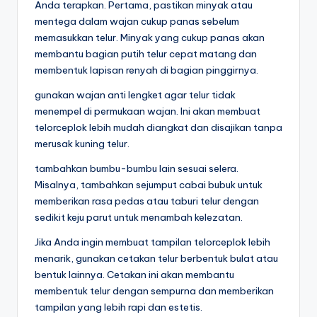
Anda terapkan. Pertama, pastikan minyak atau
mentega dalam wajan cukup panas sebelum
memasukkan telur. Minyak yang cukup panas akan
membantu bagian putih telur cepat matang dan
membentuk lapisan renyah di bagian pinggirnya.
gunakan wajan anti lengket agar telur tidak
menempel di permukaan wajan. Ini akan membuat
telorceplok lebih mudah diangkat dan disajikan tanpa
merusak kuning telur.
tambahkan bumbu-bumbu lain sesuai selera.
Misalnya, tambahkan sejumput cabai bubuk untuk
memberikan rasa pedas atau taburi telur dengan
sedikit keju parut untuk menambah kelezatan.
Jika Anda ingin membuat tampilan telorceplok lebih
menarik, gunakan cetakan telur berbentuk bulat atau
bentuk lainnya. Cetakan ini akan membantu
membentuk telur dengan sempurna dan memberikan
tampilan yang lebih rapi dan estetis.