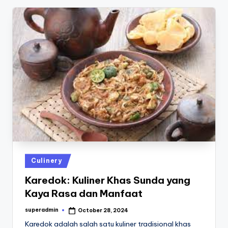
Posted
Culinery
in
Karedok: Kuliner Khas Sunda yang
Kaya Rasa dan Manfaat
superadmin
October 28, 2024
Posted
by
Karedok adalah salah satu kuliner tradisional khas