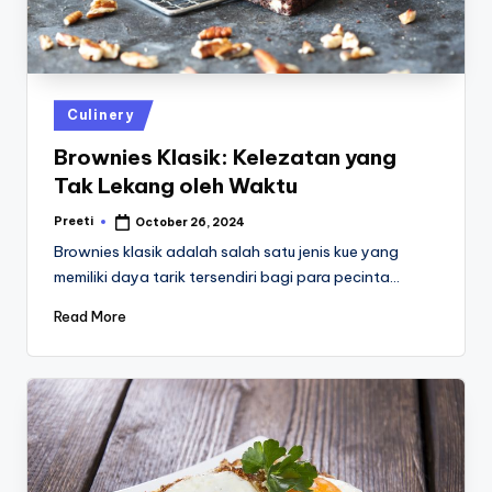
Posted
Culinery
in
Brownies Klasik: Kelezatan yang
Tak Lekang oleh Waktu
Preeti
October 26, 2024
Posted
by
Brownies klasik adalah salah satu jenis kue yang
memiliki daya tarik tersendiri bagi para pecinta…
Read More