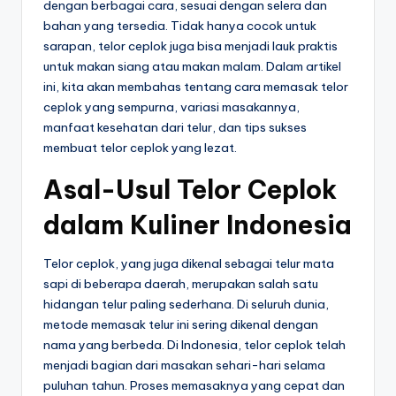
dengan berbagai cara, sesuai dengan selera dan
bahan yang tersedia. Tidak hanya cocok untuk
sarapan, telor ceplok juga bisa menjadi lauk praktis
untuk makan siang atau makan malam. Dalam artikel
ini, kita akan membahas tentang cara memasak telor
ceplok yang sempurna, variasi masakannya,
manfaat kesehatan dari telur, dan tips sukses
membuat telor ceplok yang lezat.
Asal-Usul Telor Ceplok
dalam Kuliner Indonesia
Telor ceplok, yang juga dikenal sebagai telur mata
sapi di beberapa daerah, merupakan salah satu
hidangan telur paling sederhana. Di seluruh dunia,
metode memasak telur ini sering dikenal dengan
nama yang berbeda. Di Indonesia, telor ceplok telah
menjadi bagian dari masakan sehari-hari selama
puluhan tahun. Proses memasaknya yang cepat dan