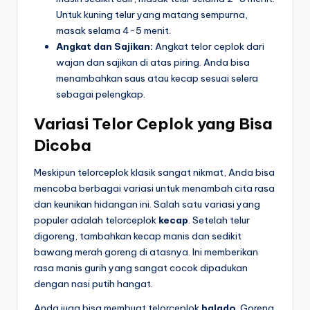
Untuk kuning telur yang matang sempurna,
masak selama 4-5 menit.
Angkat dan Sajikan:
Angkat telor ceplok dari
wajan dan sajikan di atas piring. Anda bisa
menambahkan saus atau kecap sesuai selera
sebagai pelengkap.
Variasi Telor Ceplok yang Bisa
Dicoba
Meskipun telorceplok klasik sangat nikmat, Anda bisa
mencoba berbagai variasi untuk menambah cita rasa
dan keunikan hidangan ini. Salah satu variasi yang
populer adalah telorceplok
kecap
. Setelah telur
digoreng, tambahkan kecap manis dan sedikit
bawang merah goreng di atasnya. Ini memberikan
rasa manis gurih yang sangat cocok dipadukan
dengan nasi putih hangat.
Anda juga bisa membuat telorceplok
balado
. Goreng