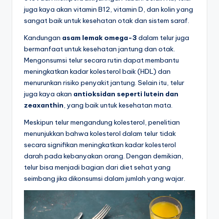
juga kaya akan vitamin B12, vitamin D, dan kolin yang
sangat baik untuk kesehatan otak dan sistem saraf.
Kandungan
asam lemak omega-3
dalam telur juga
bermanfaat untuk kesehatan jantung dan otak.
Mengonsumsi telur secara rutin dapat membantu
meningkatkan kadar kolesterol baik (HDL) dan
menurunkan risiko penyakit jantung. Selain itu, telur
juga kaya akan
antioksidan seperti lutein dan
zeaxanthin
, yang baik untuk kesehatan mata.
Meskipun telur mengandung kolesterol, penelitian
menunjukkan bahwa kolesterol dalam telur tidak
secara signifikan meningkatkan kadar kolesterol
darah pada kebanyakan orang. Dengan demikian,
telur bisa menjadi bagian dari diet sehat yang
seimbang jika dikonsumsi dalam jumlah yang wajar.