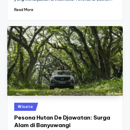
Read More
Posted
Wisata
in
Pesona Hutan De Djawatan: Surga
Alam di Banyuwangi