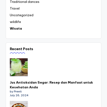
Traditional dances
Travel
Uncategorized
wildlife
Wisata
Recent Posts
Jus Antioksidan Segar: Resep dan Manfaat untuk
Kesehatan Anda
by Preeti
July 26, 2024