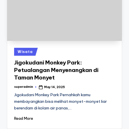
Posted
Wisata
in
Jigokudani Monkey Park:
Petualangan Menyenangkan di
Taman Monyet
superadmin
May 14, 2025
Posted
by
Jigokudani Monkey Park Pernahkah kamu
membayangkan bisa melihat monyet-monyet liar
berendam di kolam air panas,…
Read More