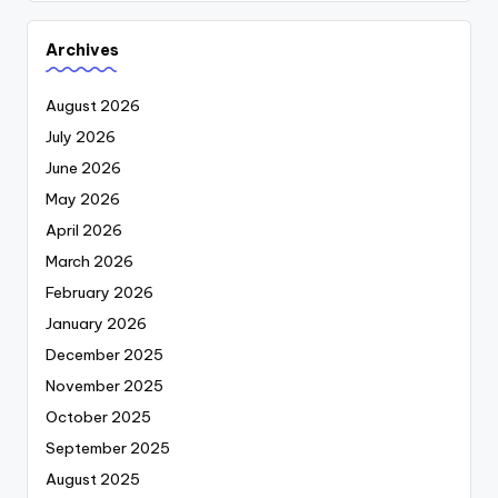
Archives
August 2026
July 2026
June 2026
May 2026
April 2026
March 2026
February 2026
January 2026
December 2025
November 2025
October 2025
September 2025
August 2025