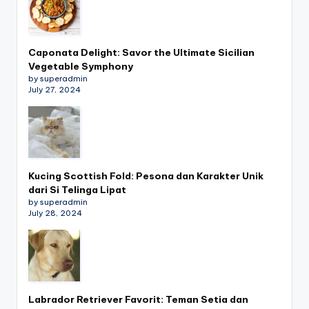
Caponata Delight: Savor the Ultimate Sicilian
Vegetable Symphony
by superadmin
July 27, 2024
Kucing Scottish Fold: Pesona dan Karakter Unik
dari Si Telinga Lipat
by superadmin
July 28, 2024
Labrador Retriever Favorit: Teman Setia dan