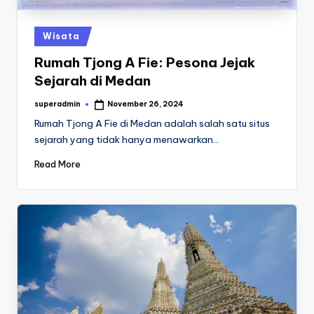
Posted
Wisata
in
Rumah Tjong A Fie: Pesona Jejak
Sejarah di Medan
superadmin
November 26, 2024
Posted
by
Rumah Tjong A Fie di Medan adalah salah satu situs
sejarah yang tidak hanya menawarkan…
Read More