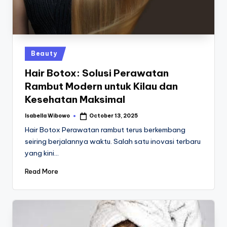
st
iv
al
Posted
Beauty
in
Hair Botox: Solusi Perawatan
Rambut Modern untuk Kilau dan
Kesehatan Maksimal
Isabella Wibowo
October 13, 2025
Posted
by
Hair Botox Perawatan rambut terus berkembang
seiring berjalannya waktu. Salah satu inovasi terbaru
yang kini…
Read More