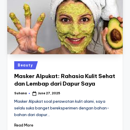
Posted
Beauty
in
Masker Alpukat: Rahasia Kulit Sehat
dan Lembap dari Dapur Saya
Suhana
June 27, 2025
Posted
by
Masker Alpukat soal perawatan kulit alami, saya
selalu suka banget bereksperimen dengan bahan-
bahan dari dapur…
Read More