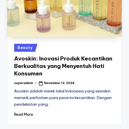
Posted
Beauty
in
Avoskin: Inovasi Produk Kecantikan
Berkualitas yang Menyentuh Hati
Konsumen
superadmin
November 12, 2024
Posted
by
Avoskin adalah merek lokal Indonesia yang semakin
menarik perhatian para pecinta kecantikan. Dengan
pendekatan yang…
Read More