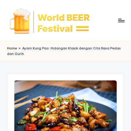
Skip
to
content
W
o
Home
»
Ayam Kung Pao: Hidangan Klasik dengan Cita Rasa Pedas
dan Gurih
rl
d
B
e
e
r
F
e