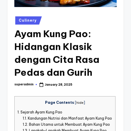
st
iv
Posted
Culinery
al
in
Ayam Kung Pao:
Hidangan Klasik
dengan Cita Rasa
Pedas dan Gurih
superadmin
January 28, 2025
Posted
by
Page Contents
[
hide
]
1.
Sejarah Ayam Kung Pao
1.1.
Kandungan Nutrisi dan Manfaat Ayam Kung Pao
1.2.
Bahan Utama untuk Membuat Ayam Kung Pao
1.3.
Langkah-Langkah Membuat Ayam Kung Pao