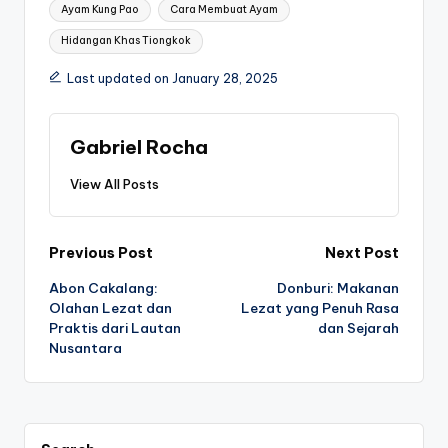
Tags:
Ayam Kung Pao
Cara Membuat Ayam
Hidangan Khas Tiongkok
Last updated on January 28, 2025
Gabriel Rocha
View All Posts
Post
Previous Post
Next Post
Abon Cakalang:
Donburi: Makanan
navigation
Olahan Lezat dan
Lezat yang Penuh Rasa
Praktis dari Lautan
dan Sejarah
Nusantara