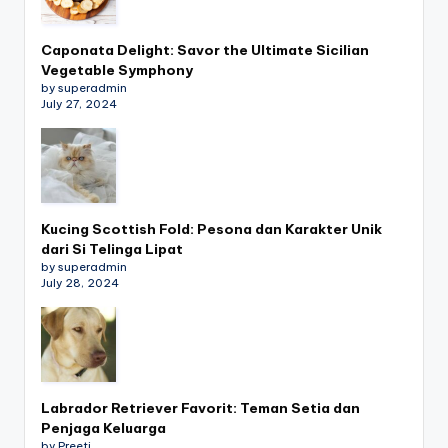
Caponata Delight: Savor the Ultimate Sicilian
Vegetable Symphony
by superadmin
July 27, 2024
Kucing Scottish Fold: Pesona dan Karakter Unik
dari Si Telinga Lipat
by superadmin
July 28, 2024
Labrador Retriever Favorit: Teman Setia dan
Penjaga Keluarga
by Preeti