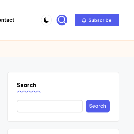
ontact
Subscribe
Search
Search