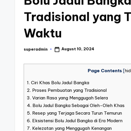
Bolu Jadul Bangk
Tradisional yang 
Waktu
August 10, 2024
superadmin
Posted
by
Page Contents
[
hid
1.
Ciri Khas Bolu Jadul Bangka
2.
Proses Pembuatan yang Tradisional
3.
Varian Rasa yang Menggugah Selera
4.
Bolu Jadul Bangka Sebagai Oleh-Oleh Khas
5.
Resep yang Terjaga Secara Turun Temurun
6.
Eksistensi Bolu Jadul Bangka di Era Modern
7.
Kelezatan yang Menggugah Kenangan