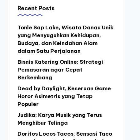
Recent Posts
Tonle Sap Lake, Wisata Danau Unik
yang Menyuguhkan Kehidupan,
Budaya, dan Keindahan Alam
dalam Satu Perjalanan
Bisnis Katering Online: Strategi
Pemasaran agar Cepat
Berkembang
Dead by Daylight, Keseruan Game
Horor Asimetris yang Tetap
Populer
Judika: Karya Musik yang Terus
Menghibur Telinga
Doritos Locos Tacos, Sensasi Taco