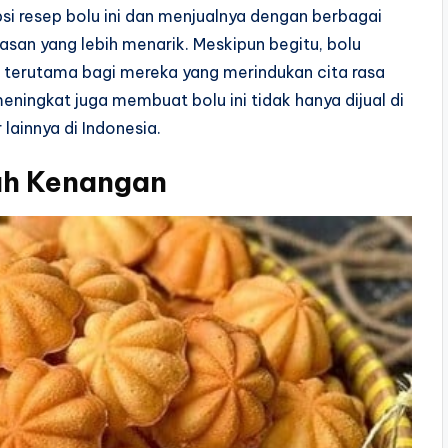
 resep bolu ini dan menjualnya dengan berbagai
san yang lebih menarik. Meskipun begitu, bolu
t, terutama bagi mereka yang merindukan cita rasa
eningkat juga membuat bolu ini tidak hanya dijual di
 lainnya di Indonesia.
ah Kenangan