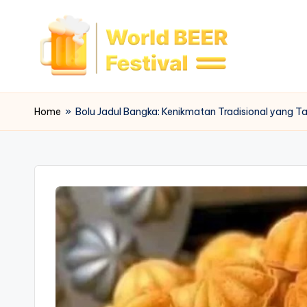
Skip
to
content
W
o
Home
»
Bolu Jadul Bangka: Kenikmatan Tradisional yang T
rl
d
B
e
e
r