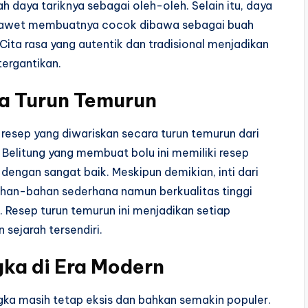
 daya tariknya sebagai oleh-oleh. Selain itu, daya
ngawet membuatnya cocok dibawa sebagai buah
 Cita rasa yang autentik dan tradisional menjadikan
tergantikan.
a Turun Temurun
resep yang diwariskan secara turun temurun dari
a Belitung yang membuat bolu ini memiliki resep
 dengan sangat baik. Meskipun demikian, inti dari
ahan-bahan sederhana namun berkualitas tinggi
 Resep turun temurun ini menjadikan setiap
 sejarah tersendiri.
gka di Era Modern
ngka masih tetap eksis dan bahkan semakin populer.