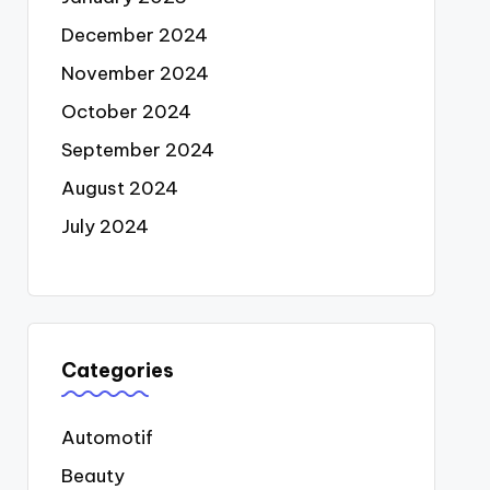
December 2024
November 2024
October 2024
September 2024
August 2024
July 2024
Categories
Automotif
Beauty