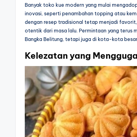
Banyak toko kue modern yang mulai mengadopsi
inovasi, seperti penambahan topping atau kema
dengan resep tradisional tetap menjadi favori
otentik dari masa lalu. Permintaan yang terus m
Bangka Belitung, tetapi juga di kota-kota besar
Kelezatan yang Menggug