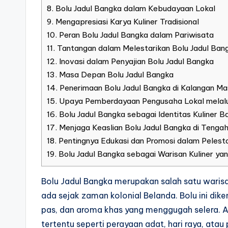
8.
Bolu Jadul Bangka dalam Kebudayaan Lokal
9.
Mengapresiasi Karya Kuliner Tradisional
10.
Peran Bolu Jadul Bangka dalam Pariwisata
11.
Tantangan dalam Melestarikan Bolu Jadul Ban
12.
Inovasi dalam Penyajian Bolu Jadul Bangka
13.
Masa Depan Bolu Jadul Bangka
14.
Penerimaan Bolu Jadul Bangka di Kalangan Ma
15.
Upaya Pemberdayaan Pengusaha Lokal melalui
16.
Bolu Jadul Bangka sebagai Identitas Kuliner B
17.
Menjaga Keaslian Bolu Jadul Bangka di Tengah
18.
Pentingnya Edukasi dan Promosi dalam Pelesta
19.
Bolu Jadul Bangka sebagai Warisan Kuliner yan
Bolu Jadul Bangka merupakan salah satu warisa
ada sejak zaman kolonial Belanda. Bolu ini dik
pas, dan aroma khas yang menggugah selera. Aw
tertentu seperti perayaan adat, hari raya, atau