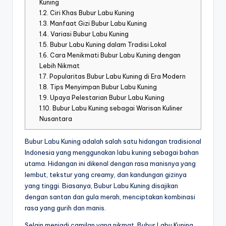
Kuning
1.2.
Ciri Khas Bubur Labu Kuning
1.3.
Manfaat Gizi Bubur Labu Kuning
1.4.
Variasi Bubur Labu Kuning
1.5.
Bubur Labu Kuning dalam Tradisi Lokal
1.6.
Cara Menikmati Bubur Labu Kuning dengan
Lebih Nikmat
1.7.
Popularitas Bubur Labu Kuning di Era Modern
1.8.
Tips Menyimpan Bubur Labu Kuning
1.9.
Upaya Pelestarian Bubur Labu Kuning
1.10.
Bubur Labu Kuning sebagai Warisan Kuliner
Nusantara
Bubur Labu Kuning adalah salah satu hidangan tradisional
Indonesia yang menggunakan labu kuning sebagai bahan
utama. Hidangan ini dikenal dengan rasa manisnya yang
lembut, tekstur yang creamy, dan kandungan gizinya
yang tinggi. Biasanya, Bubur Labu Kuning disajikan
dengan santan dan gula merah, menciptakan kombinasi
rasa yang gurih dan manis.
Selain menjadi camilan yang nikmat, Bubur Labu Kuning