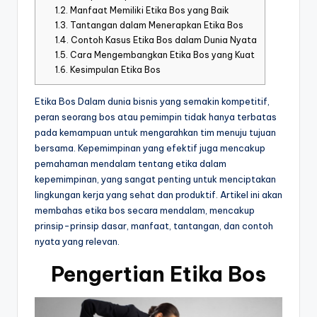
1.2.
Manfaat Memiliki Etika Bos yang Baik
1.3.
Tantangan dalam Menerapkan Etika Bos
1.4.
Contoh Kasus Etika Bos dalam Dunia Nyata
1.5.
Cara Mengembangkan Etika Bos yang Kuat
1.6.
Kesimpulan Etika Bos
Etika Bos Dalam dunia bisnis yang semakin kompetitif,
peran seorang bos atau pemimpin tidak hanya terbatas
pada kemampuan untuk mengarahkan tim menuju tujuan
bersama. Kepemimpinan yang efektif juga mencakup
pemahaman mendalam tentang etika dalam
kepemimpinan, yang sangat penting untuk menciptakan
lingkungan kerja yang sehat dan produktif. Artikel ini akan
membahas etika bos secara mendalam, mencakup
prinsip-prinsip dasar, manfaat, tantangan, dan contoh
nyata yang relevan.
Pengertian Etika Bos