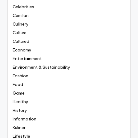
Celebrities
Cemilan
Culinery
Culture
Cultured
Economy
Entertainment
Environment & Sustainability
Fashion
Food
Game
Healthy
History
Information
Kuliner
Lifestyle