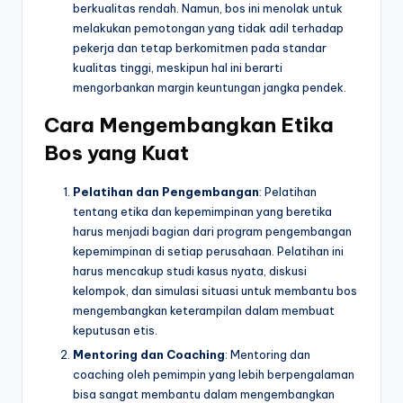
berkualitas rendah. Namun, bos ini menolak untuk
melakukan pemotongan yang tidak adil terhadap
pekerja dan tetap berkomitmen pada standar
kualitas tinggi, meskipun hal ini berarti
mengorbankan margin keuntungan jangka pendek.
Cara Mengembangkan Etika
Bos yang Kuat
Pelatihan dan Pengembangan
: Pelatihan
tentang etika dan kepemimpinan yang beretika
harus menjadi bagian dari program pengembangan
kepemimpinan di setiap perusahaan. Pelatihan ini
harus mencakup studi kasus nyata, diskusi
kelompok, dan simulasi situasi untuk membantu bos
mengembangkan keterampilan dalam membuat
keputusan etis.
Mentoring dan Coaching
: Mentoring dan
coaching oleh pemimpin yang lebih berpengalaman
bisa sangat membantu dalam mengembangkan