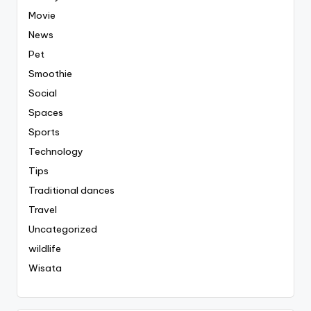
Movie
News
Pet
Smoothie
Social
Spaces
Sports
Technology
Tips
Traditional dances
Travel
Uncategorized
wildlife
Wisata