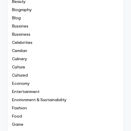
Beauty
Biography
Blog
Bussines
Bussiness
Celebrities
Cemilan
Culinery
Culture
Cultured
Economy
Entertainment
Environment & Sustainability
Fashion
Food
Game