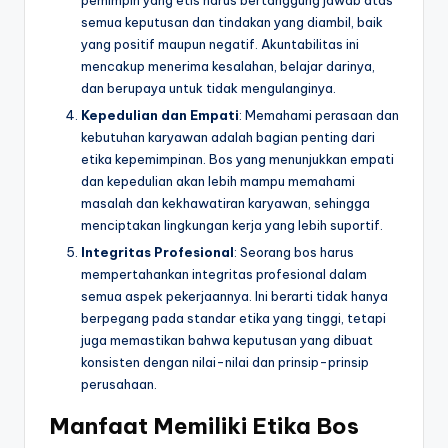
semua keputusan dan tindakan yang diambil, baik
yang positif maupun negatif. Akuntabilitas ini
mencakup menerima kesalahan, belajar darinya,
dan berupaya untuk tidak mengulanginya.
Kepedulian dan Empati
: Memahami perasaan dan
kebutuhan karyawan adalah bagian penting dari
etika kepemimpinan. Bos yang menunjukkan empati
dan kepedulian akan lebih mampu memahami
masalah dan kekhawatiran karyawan, sehingga
menciptakan lingkungan kerja yang lebih suportif.
Integritas Profesional
: Seorang bos harus
mempertahankan integritas profesional dalam
semua aspek pekerjaannya. Ini berarti tidak hanya
berpegang pada standar etika yang tinggi, tetapi
juga memastikan bahwa keputusan yang dibuat
konsisten dengan nilai-nilai dan prinsip-prinsip
perusahaan.
Manfaat Memiliki Etika Bos