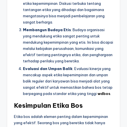
etika kepemimpinan. Diskusi terbuka tentang
tantangan etika yang dihadapi dan bagaimana
mengatasinya bisa menjadi pembelajaran yang
sangat berharga.
Membangun Budaya Etis
: Budaya organisasi
yang mendukung etika sangat penting untuk
mendukung kepemimpinan yang etis. Ini bisa dicapai
melalui kebijakan perusahaan, komunikasi yang
efektif tentang pentingnya etika, dan penghargaan
terhadap perilaku yang beretika.
Evaluasi dan Umpan Balik
: Evaluasi kinerja yang
mencakup aspek etika kepemimpinan dan umpan
balik reguler dari karyawan bisa menjadi alat yang
sangat efektif untuk memastikan bahwa bos tetap
berpegang pada standar etika yang tinggi
wdbos
.
Kesimpulan Etika Bos
Etika bos adalah elemen penting dalam kepemimpinan
yang efektif. Seorang bos yang beretika tidak hanya