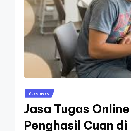
F
e
st
iv
al
Posted
Bussiness
in
Jasa Tugas Online
Penghasil Cuan di 