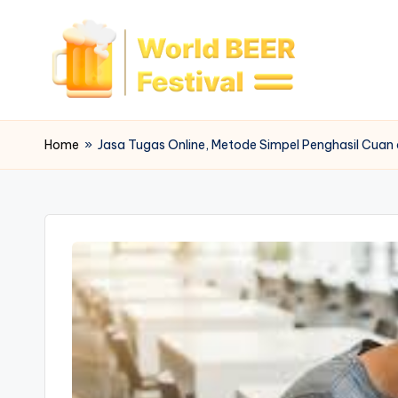
Skip
to
content
W
o
Home
»
Jasa Tugas Online, Metode Simpel Penghasil Cuan di
rl
d
B
e
e
r