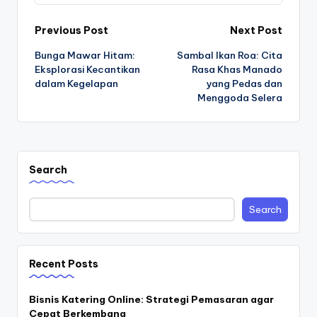
Post
Previous Post
Next Post
Bunga Mawar Hitam:
Sambal Ikan Roa: Cita
navigation
Eksplorasi Kecantikan
Rasa Khas Manado
dalam Kegelapan
yang Pedas dan
Menggoda Selera
Search
Search
Recent Posts
Bisnis Katering Online: Strategi Pemasaran agar
Cepat Berkembang