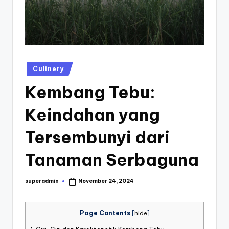
st
iv
al
Posted
Culinery
in
Kembang Tebu:
Keindahan yang
Tersembunyi dari
Tanaman Serbaguna
superadmin
November 24, 2024
Posted
by
Page Contents
[
hide
]