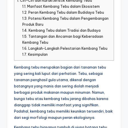
1.
Ciri-Ciri dan Karakteristik Kembang Tebu
1.1.
Manfaat Kembang Tebu dalam Ekosistem
1.2.
Peran Kembang Tebu dalam Budidaya Tebu
1.3.
Potensi Kembang Tebu dalam Pengembangan
Produk Baru
1.4.
Kembang Tebu dalam Tradisi dan Budaya
1.5.
Tantangan dan Ancaman bagi Keberadaan
Kembang Tebu
1.6.
Langkah-Langkah Pelestarian Kembang Tebu
1.7.
Kesimpulan
Kembang tebu merupakan bagian dari tanaman tebu
yang sering kali luput dari perhatian. Tebu, sebagai
tanaman penghasil gula utama, dikenal dengan
batangnya yang manis dan sering diolah menjadi
berbagai produk makanan maupun minuman. Namun,
bunga tebu atau kembang tebu jarang dibahas karena
dianggap tidak memiliki manfaat yang signifikan.
Padahal, kembang tebu memiliki keunikan tersendiri, baik
dari segi morfologi maupun peran ekologisnya.
Kembang tebu biasanya tumbuh di ujung batang tebu,