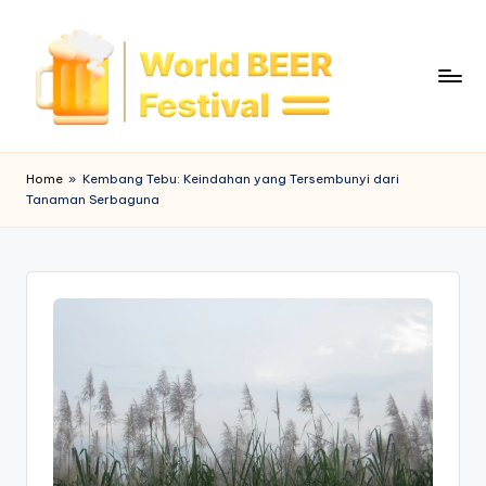
Skip
to
content
W
o
Home
»
Kembang Tebu: Keindahan yang Tersembunyi dari
Tanaman Serbaguna
rl
d
B
e
e
r
F
e