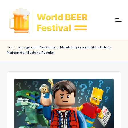
Skip
to
content
W
o
Home
»
Lego dan Pop Culture: Membangun Jembatan Antara
Mainan dan Budaya Populer
rl
d
B
e
e
r
F
e