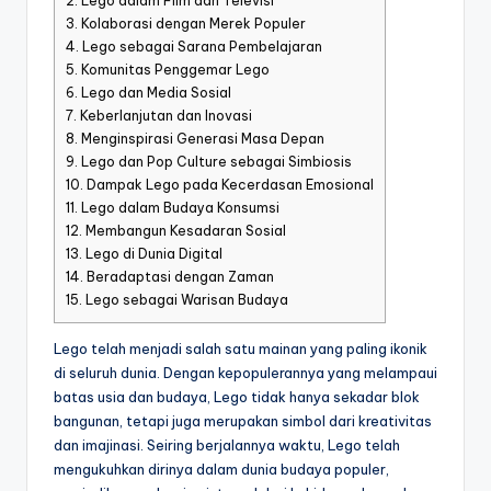
2.
Lego dalam Film dan Televisi
3.
Kolaborasi dengan Merek Populer
4.
Lego sebagai Sarana Pembelajaran
5.
Komunitas Penggemar Lego
6.
Lego dan Media Sosial
7.
Keberlanjutan dan Inovasi
8.
Menginspirasi Generasi Masa Depan
9.
Lego dan Pop Culture sebagai Simbiosis
10.
Dampak Lego pada Kecerdasan Emosional
11.
Lego dalam Budaya Konsumsi
12.
Membangun Kesadaran Sosial
13.
Lego di Dunia Digital
14.
Beradaptasi dengan Zaman
15.
Lego sebagai Warisan Budaya
Lego telah menjadi salah satu mainan yang paling ikonik
di seluruh dunia. Dengan kepopulerannya yang melampaui
batas usia dan budaya, Lego tidak hanya sekadar blok
bangunan, tetapi juga merupakan simbol dari kreativitas
dan imajinasi. Seiring berjalannya waktu, Lego telah
mengukuhkan dirinya dalam dunia budaya populer,