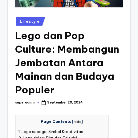
st
iv
Posted
Lifestyle
al
in
Lego dan Pop
Culture: Membangun
Jembatan Antara
Mainan dan Budaya
Populer
superadmin
September 20, 2024
Posted
by
Page Contents
[
hide
]
1.
Lego sebagai Simbol Kreativitas