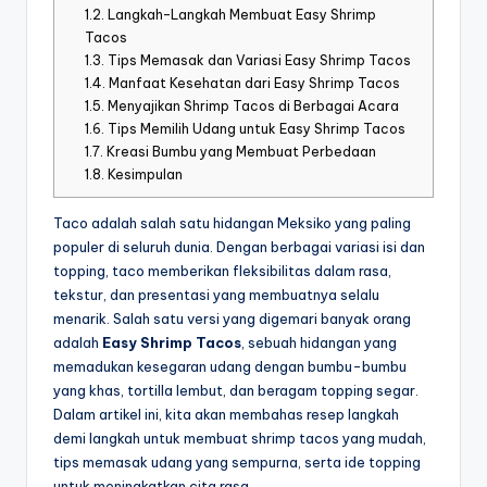
1.2.
Langkah-Langkah Membuat Easy Shrimp
Tacos
1.3.
Tips Memasak dan Variasi Easy Shrimp Tacos
1.4.
Manfaat Kesehatan dari Easy Shrimp Tacos
1.5.
Menyajikan Shrimp Tacos di Berbagai Acara
1.6.
Tips Memilih Udang untuk Easy Shrimp Tacos
1.7.
Kreasi Bumbu yang Membuat Perbedaan
1.8.
Kesimpulan
Taco adalah salah satu hidangan Meksiko yang paling
populer di seluruh dunia. Dengan berbagai variasi isi dan
topping, taco memberikan fleksibilitas dalam rasa,
tekstur, dan presentasi yang membuatnya selalu
menarik. Salah satu versi yang digemari banyak orang
adalah
Easy Shrimp Tacos
, sebuah hidangan yang
memadukan kesegaran udang dengan bumbu-bumbu
yang khas, tortilla lembut, dan beragam topping segar.
Dalam artikel ini, kita akan membahas resep langkah
demi langkah untuk membuat shrimp tacos yang mudah,
tips memasak udang yang sempurna, serta ide topping
untuk meningkatkan cita rasa.