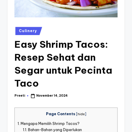
st
iv
al
Posted
Culinery
in
Easy Shrimp Tacos:
Resep Sehat dan
Segar untuk Pecinta
Taco
Preeti
November 14, 2024
Posted
by
Page Contents
[
hide
]
1.
Mengapa Memilih Shrimp Tacos?
1.1.
Bahan-Bahan yang Diperlukan