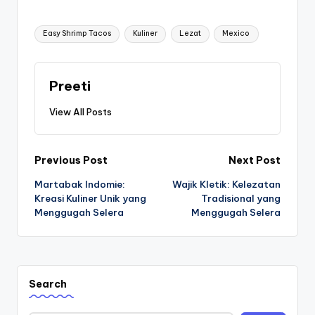
Tags:
Easy Shrimp Tacos
Kuliner
Lezat
Mexico
Preeti
View All Posts
Post
Previous Post
Next Post
Martabak Indomie:
Wajik Kletik: Kelezatan
navigation
Kreasi Kuliner Unik yang
Tradisional yang
Menggugah Selera
Menggugah Selera
Search