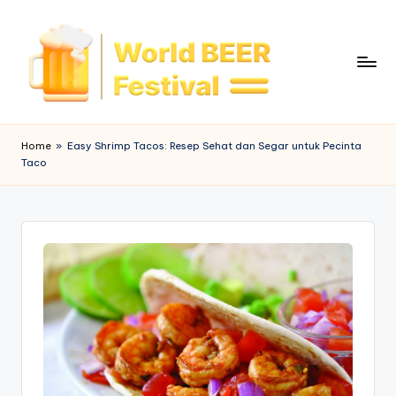
Skip
to
content
W
o
Home
»
Easy Shrimp Tacos: Resep Sehat dan Segar untuk Pecinta
Taco
rl
d
B
e
e
r
F
e