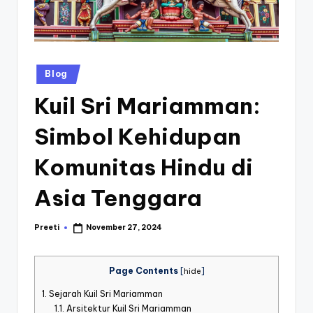
st
iv
al
Posted
Blog
in
Kuil Sri Mariamman:
Simbol Kehidupan
Komunitas Hindu di
Asia Tenggara
Preeti
November 27, 2024
Posted
by
Page Contents
[
hide
]
1.
Sejarah Kuil Sri Mariamman
1.1.
Arsitektur Kuil Sri Mariamman