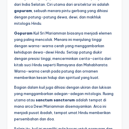
dari India Selatan. Ciri utama dari arsitektur ini adalah
gopuram
, sebuah menara pintu gerbang yang dihiasi
dengan patung-patung dewa, dewi, dan makhluk
mitologis Hindu.
Gopuram
Kuil Sri Mariamman biasanya menjadi elemen
yang paling mencolok. Menara ini menjulang tinggi
dengan warna-warna cerah yang menggambarkan
kehidupan dewa-dewi Hindu. Setiap patung diukir
dengan presisi tinggi, mencerminkan cerita-cerita dari
kitab suci Hindu seperti Ramayana dan Mahabharata.
Warna-warna cerah pada patung dan ornamen
memberikan kesan hidup dan spiritual yang kuat.
Bagian dalam kuil juga dihiasi dengan ukiran dan lukisan
yang menggambarkan adegan-adegan mitologis. Ruang
utama atau
sanctum sanctorum
adalah tempat di
mana arca Dewi Mariamman disemayamkan. Arca ini
menjadi pusat ibadah, tempat umat Hindu memberikan
persembahan dan doa.
Selain itu, kuil ini memiliki aula besar untuk perayaan dan