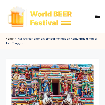
Skip
to
content
W
o
Home
»
Kuil Sri Mariamman: Simbol Kehidupan Komunitas Hindu di
Asia Tenggara
rl
d
B
e
e
r
F
e