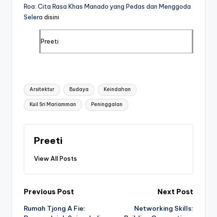
Roa: Cita Rasa Khas Manado yang Pedas dan Menggoda
Selera
disini
Preeti
Tags:
Arsitektur
Budaya
Keindahan
Kuil Sri Mariamman
Peninggalan
Preeti
View All Posts
Post
Previous Post
Next Post
Rumah Tjong A Fie:
Networking Skills:
navigation