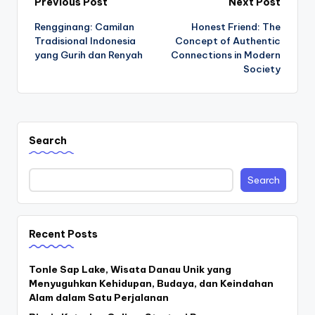
Post
Previous Post
Next Post
Rengginang: Camilan
Honest Friend: The
navigation
Tradisional Indonesia
Concept of Authentic
yang Gurih dan Renyah
Connections in Modern
Society
Search
Search
Recent Posts
Tonle Sap Lake, Wisata Danau Unik yang
Menyuguhkan Kehidupan, Budaya, dan Keindahan
Alam dalam Satu Perjalanan