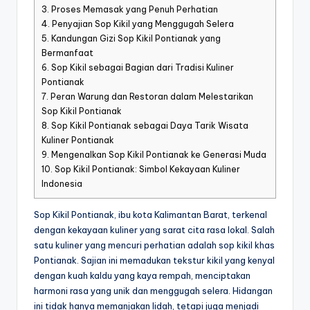
3.
Proses Memasak yang Penuh Perhatian
4.
Penyajian Sop Kikil yang Menggugah Selera
5.
Kandungan Gizi Sop Kikil Pontianak yang
Bermanfaat
6.
Sop Kikil sebagai Bagian dari Tradisi Kuliner
Pontianak
7.
Peran Warung dan Restoran dalam Melestarikan
Sop Kikil Pontianak
8.
Sop Kikil Pontianak sebagai Daya Tarik Wisata
Kuliner Pontianak
9.
Mengenalkan Sop Kikil Pontianak ke Generasi Muda
10.
Sop Kikil Pontianak: Simbol Kekayaan Kuliner
Indonesia
Sop Kikil Pontianak, ibu kota Kalimantan Barat, terkenal
dengan kekayaan kuliner yang sarat cita rasa lokal. Salah
satu kuliner yang mencuri perhatian adalah sop kikil khas
Pontianak. Sajian ini memadukan tekstur kikil yang kenyal
dengan kuah kaldu yang kaya rempah, menciptakan
harmoni rasa yang unik dan menggugah selera. Hidangan
ini tidak hanya memanjakan lidah, tetapi juga menjadi