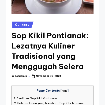
st
iv
al
Posted
Culinery
in
Sop Kikil Pontianak:
Lezatnya Kuliner
Tradisional yang
Menggugah Selera
superadmin
November 30, 2024
Posted
by
Page Contents
[
hide
]
1.
Asal Usul Sop Kikil Pontianak
2.
Bahan-Bahan yang Membuat Sop Kikil Istimewa