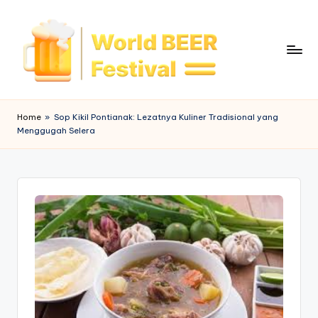
Skip
to
content
W
o
Home
»
Sop Kikil Pontianak: Lezatnya Kuliner Tradisional yang
Menggugah Selera
rl
d
B
e
e
r
F
e