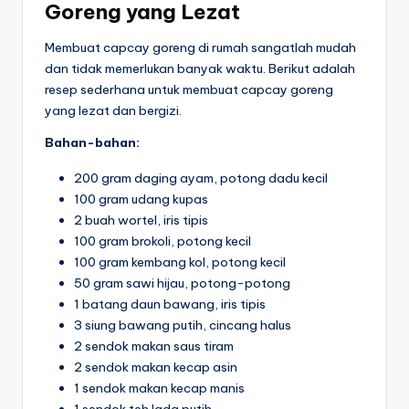
Goreng yang Lezat
Membuat capcay goreng di rumah sangatlah mudah
dan tidak memerlukan banyak waktu. Berikut adalah
resep sederhana untuk membuat capcay goreng
yang lezat dan bergizi.
Bahan-bahan:
200 gram daging ayam, potong dadu kecil
100 gram udang kupas
2 buah wortel, iris tipis
100 gram brokoli, potong kecil
100 gram kembang kol, potong kecil
50 gram sawi hijau, potong-potong
1 batang daun bawang, iris tipis
3 siung bawang putih, cincang halus
2 sendok makan saus tiram
2 sendok makan kecap asin
1 sendok makan kecap manis
1 sendok teh lada putih