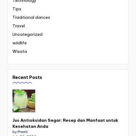
Technology
Tips
Traditional dances
Travel
Uncategorized
wildlife
Wisata
Recent Posts
Jus Antioksidan Segar: Resep dan Manfaat untuk
Kesehatan Anda
by Preeti