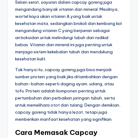
Selain serat, sayuran dalam capcay goreng juga
mengandung banyak vitamin dan mineral. Misalnya,
wortel kaya akan vitamin A yang baik untuk
kesehatan mata, sedangkan brokoli dan kembang kol
mengandung vitamin C yang berperan sebagai
antioksidan untuk melindungi tubuh dari radikal
bebas. Vitamin dan mineral ini juga penting untuk
menjaga sistem kekebalan tubuh dan mendukung
kesehatan kulit.
Tak hanya itu, capcay goreng juga bisa menjadi
sumber protein yang baik jika ditambahkan dengan
bahan-bahan seperti daging ayam, udang, atau
tofu. Protein adalah komponen penting untuk
pertumbuhan dan perbaikan jaringan tubuh, serta
untuk memelihara otot dan tulang. Dengan demikian,
capcay goreng tidak hanya lezat, tetapi juga
memberikan manfaat kesehatan yang signifikan.
Cara Memasak Capcay