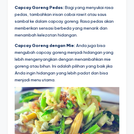
Capcay Goreng Pedas:
Bagi yang menyukai rasa
pedas, tambahkan irisan cabai rawit atau saus
sambal ke dalam capcay goreng. Rasa pedas akan
memberikan sensasi berbeda yang menarik dan
menambah kelezatan hidangan.
Capcay Goreng dengan Mie:
Anda juga bisa
mengubah capcay goreng menjadi hidangan yang
lebih mengenyangkan dengan menambahkan mie
goreng atau bihun. Ini adalah pilihan yang baik jika
Anda ingin hidangan yang lebih padat dan bisa
menjadi menu utama.