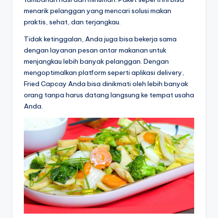
menarik pelanggan yang mencari solusi makan
praktis, sehat, dan terjangkau.
Tidak ketinggalan, Anda juga bisa bekerja sama
dengan layanan pesan antar makanan untuk
menjangkau lebih banyak pelanggan. Dengan
mengoptimalkan platform seperti aplikasi delivery,
Fried Capcay Anda bisa dinikmati oleh lebih banyak
orang tanpa harus datang langsung ke tempat usaha
Anda.