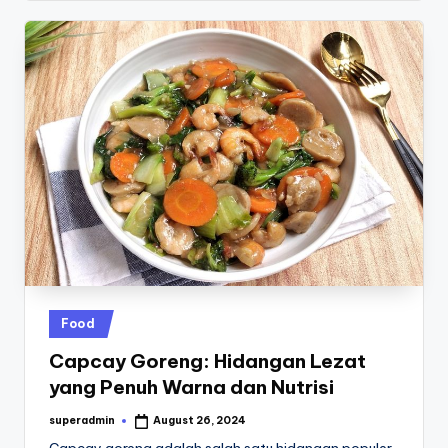
Posted
Food
in
Capcay Goreng: Hidangan Lezat
yang Penuh Warna dan Nutrisi
superadmin
August 26, 2024
Posted
by
Capcay goreng adalah salah satu hidangan populer