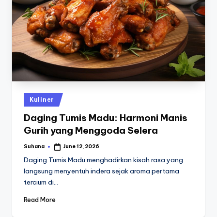
Posted
Kuliner
in
Daging Tumis Madu: Harmoni Manis
Gurih yang Menggoda Selera
Suhana
June 12, 2026
Posted
by
Daging Tumis Madu menghadirkan kisah rasa yang
langsung menyentuh indera sejak aroma pertama
tercium di…
Read More