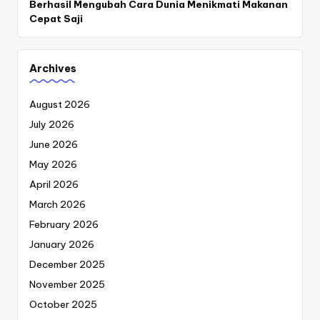
Berhasil Mengubah Cara Dunia Menikmati Makanan
Cepat Saji
Archives
August 2026
July 2026
June 2026
May 2026
April 2026
March 2026
February 2026
January 2026
December 2025
November 2025
October 2025