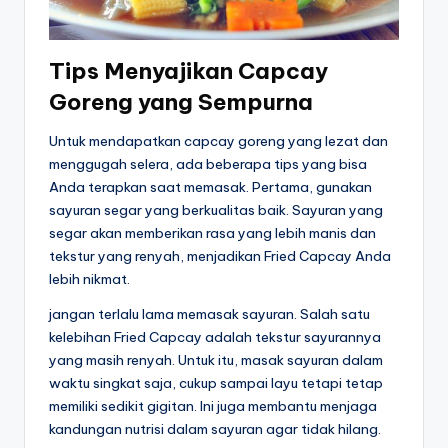
Tips Menyajikan Capcay
Goreng yang Sempurna
Untuk mendapatkan capcay goreng yang lezat dan
menggugah selera, ada beberapa tips yang bisa
Anda terapkan saat memasak. Pertama, gunakan
sayuran segar yang berkualitas baik. Sayuran yang
segar akan memberikan rasa yang lebih manis dan
tekstur yang renyah, menjadikan Fried Capcay Anda
lebih nikmat.
jangan terlalu lama memasak sayuran. Salah satu
kelebihan Fried Capcay adalah tekstur sayurannya
yang masih renyah. Untuk itu, masak sayuran dalam
waktu singkat saja, cukup sampai layu tetapi tetap
memiliki sedikit gigitan. Ini juga membantu menjaga
kandungan nutrisi dalam sayuran agar tidak hilang.