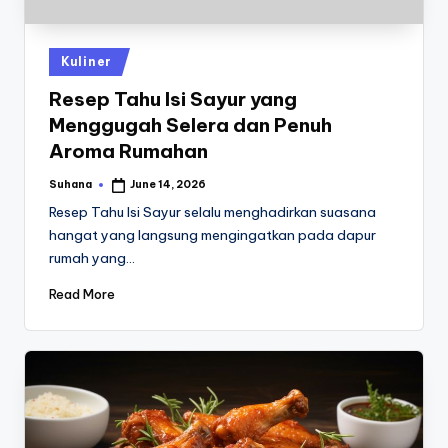
st
iv
Posted
Kuliner
al
in
Resep Tahu Isi Sayur yang
Menggugah Selera dan Penuh
Aroma Rumahan
Suhana
June 14, 2026
Posted
by
Resep Tahu Isi Sayur selalu menghadirkan suasana
hangat yang langsung mengingatkan pada dapur
rumah yang…
Read More