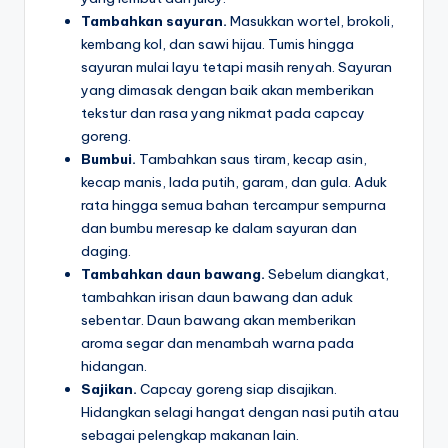
Tambahkan sayuran.
Masukkan wortel, brokoli,
kembang kol, dan sawi hijau. Tumis hingga
sayuran mulai layu tetapi masih renyah. Sayuran
yang dimasak dengan baik akan memberikan
tekstur dan rasa yang nikmat pada capcay
goreng.
Bumbui.
Tambahkan saus tiram, kecap asin,
kecap manis, lada putih, garam, dan gula. Aduk
rata hingga semua bahan tercampur sempurna
dan bumbu meresap ke dalam sayuran dan
daging.
Tambahkan daun bawang.
Sebelum diangkat,
tambahkan irisan daun bawang dan aduk
sebentar. Daun bawang akan memberikan
aroma segar dan menambah warna pada
hidangan.
Sajikan.
Capcay goreng siap disajikan.
Hidangkan selagi hangat dengan nasi putih atau
sebagai pelengkap makanan lain.