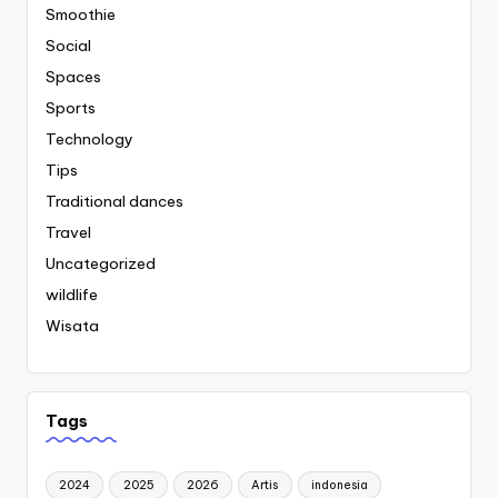
Smoothie
Social
Spaces
Sports
Technology
Tips
Traditional dances
Travel
Uncategorized
wildlife
Wisata
Tags
2024
2025
2026
Artis
indonesia