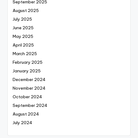
September 2025
August 2025
July 2025
June 2025
May 2025
April 2025
March 2025
February 2025
January 2025
December 2024
November 2024
October 2024
September 2024
August 2024
July 2024