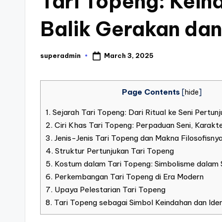
Tari Topeng: Kein
Balik Gerakan dan
March 3, 2025
superadmin
Posted
by
Page Contents
[
hide
]
1.
Sejarah Tari Topeng: Dari Ritual ke Seni Pertun
2.
Ciri Khas Tari Topeng: Perpaduan Seni, Karakt
3.
Jenis-Jenis Tari Topeng dan Makna Filosofisny
4.
Struktur Pertunjukan Tari Topeng
5.
Kostum dalam Tari Topeng: Simbolisme dalam 
6.
Perkembangan Tari Topeng di Era Modern
7.
Upaya Pelestarian Tari Topeng
8.
Tari Topeng sebagai Simbol Keindahan dan Ide