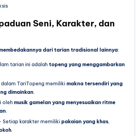
rpaduan Seni, Karakter, dan
 membedakannya dari tarian tradisional lainnya
:
am tarian ini adalah
topeng yang menggambarkan
 dalam TariTopeng memiliki
makna tersendiri yang
ang dimainkan
.
gi oleh
musik gamelan yang menyesuaikan ritme
kan
.
 Setiap karakter memiliki
pakaian yang khas
,
tokoh
.