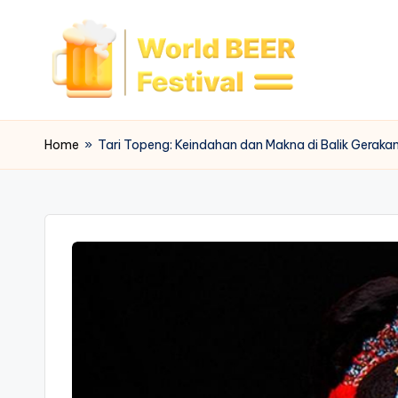
Skip
to
content
W
o
Home
»
Tari Topeng: Keindahan dan Makna di Balik Geraka
rl
d
B
e
e
r