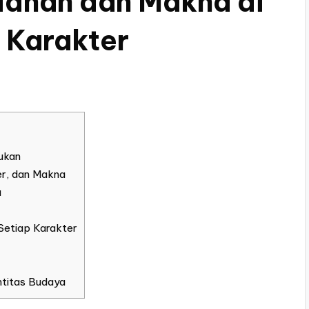
dahan dan Makna di
 Karakter
jukan
er, dan Makna
a
Setiap Karakter
ntitas Budaya