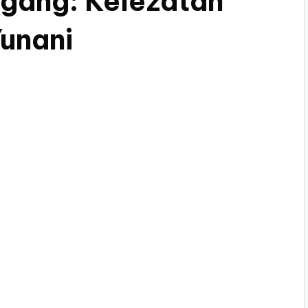
ggang: Kelezatan
unani