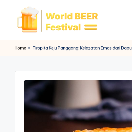
Skip
to
content
W
o
Home
»
Tiropita Keju Panggang: Kelezatan Emas dari Dapu
rl
d
B
e
e
r