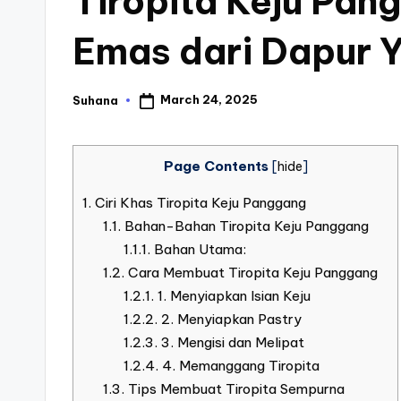
Tiropita Keju Pan
Emas dari Dapur Y
March 24, 2025
Suhana
Posted
by
Page Contents
[
hide
]
1.
Ciri Khas Tiropita Keju Panggang
1.1.
Bahan-Bahan Tiropita Keju Panggang
1.1.1.
Bahan Utama:
1.2.
Cara Membuat Tiropita Keju Panggang
1.2.1.
1. Menyiapkan Isian Keju
1.2.2.
2. Menyiapkan Pastry
1.2.3.
3. Mengisi dan Melipat
1.2.4.
4. Memanggang Tiropita
1.3.
Tips Membuat Tiropita Sempurna