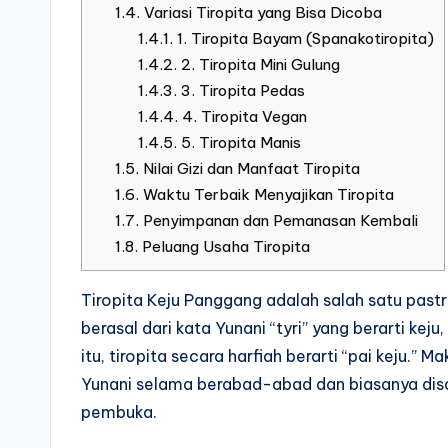
1.4.
Variasi Tiropita yang Bisa Dicoba
1.4.1.
1. Tiropita Bayam (Spanakotiropita)
1.4.2.
2. Tiropita Mini Gulung
1.4.3.
3. Tiropita Pedas
1.4.4.
4. Tiropita Vegan
1.4.5.
5. Tiropita Manis
1.5.
Nilai Gizi dan Manfaat Tiropita
1.6.
Waktu Terbaik Menyajikan Tiropita
1.7.
Penyimpanan dan Pemanasan Kembali
1.8.
Peluang Usaha Tiropita
Tiropita Keju Panggang adalah salah satu pastry 
berasal dari kata Yunani “tyri” yang berarti keju
itu, tiropita secara harfiah berarti “pai keju.” 
Yunani selama berabad-abad dan biasanya disa
pembuka.