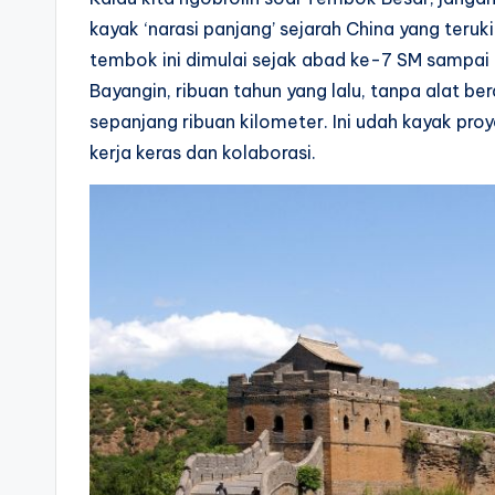
kayak ‘narasi panjang’ sejarah China yang ter
tembok ini dimulai sejak abad ke-7 SM sampai ak
Bayangin, ribuan tahun yang lalu, tanpa alat be
sepanjang ribuan kilometer. Ini udah kayak proy
kerja keras dan kolaborasi.