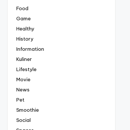
Food
Game
Healthy
History
Information
Kuliner
Lifestyle
Movie
News
Pet
Smoothie
Social