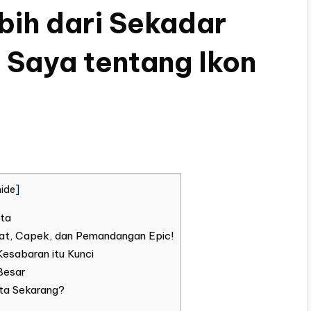
bih dari Sekadar
a Saya tentang Ikon
hide
]
ata
at, Capek, dan Pemandangan Epic!
Kesabaran itu Kunci
Besar
ta Sekarang?