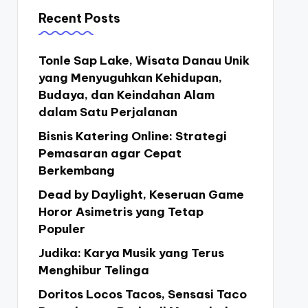
Recent Posts
Tonle Sap Lake, Wisata Danau Unik
yang Menyuguhkan Kehidupan,
Budaya, dan Keindahan Alam
dalam Satu Perjalanan
Bisnis Katering Online: Strategi
Pemasaran agar Cepat
Berkembang
Dead by Daylight, Keseruan Game
Horor Asimetris yang Tetap
Populer
Judika: Karya Musik yang Terus
Menghibur Telinga
Doritos Locos Tacos, Sensasi Taco