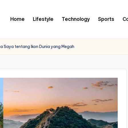
Home
Lifestyle
Technology
Sports
C
ita Saya tentang Ikon Dunia yang Megah