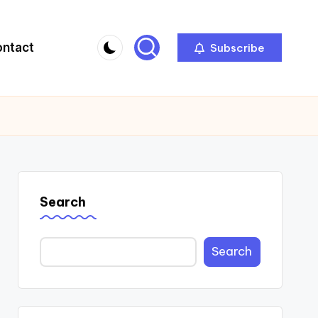
ontact
Subscribe
Search
Search