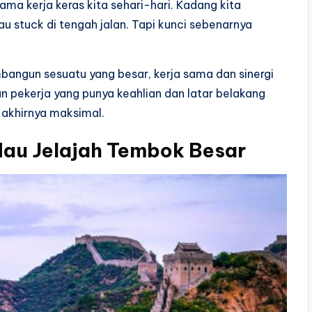
 sama kerja keras kita sehari-hari. Kadang kita
au stuck di tengah jalan. Tapi kunci sebenarnya
bangun sesuatu yang besar, kerja sama dan sinergi
an pekerja yang punya keahlian dan latar belakang
akhirnya maksimal.
Mau Jelajah Tembok Besar