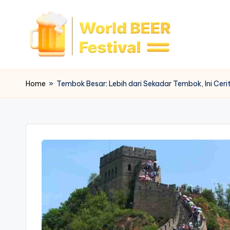
Skip
to
content
W
o
Home
»
Tembok Besar: Lebih dari Sekadar Tembok, Ini Cer
rl
d
B
e
e
r