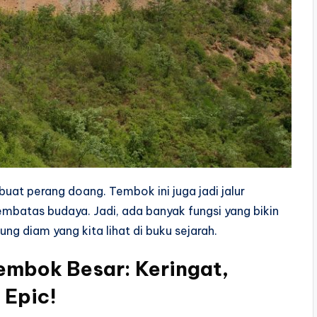
buat perang doang. Tembok ini juga jadi jalur
batas budaya. Jadi, ada banyak fungsi yang bikin
ng diam yang kita lihat di buku sejarah.
embok Besar: Keringat,
 Epic!