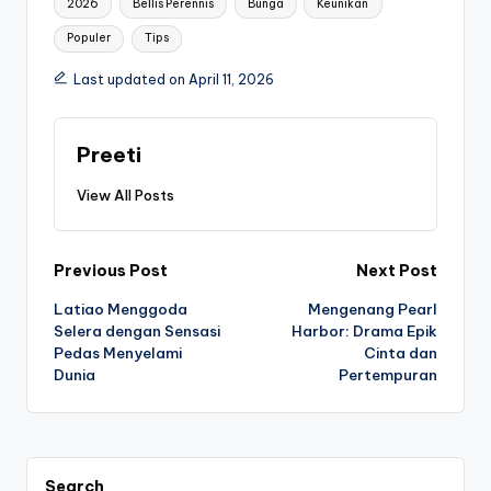
2026
Bellis Perennis
Bunga
Keunikan
Populer
Tips
Last updated on April 11, 2026
Preeti
View All Posts
Post
Previous Post
Next Post
Latiao Menggoda
Mengenang Pearl
navigation
Selera dengan Sensasi
Harbor: Drama Epik
Pedas Menyelami
Cinta dan
Dunia
Pertempuran
Search