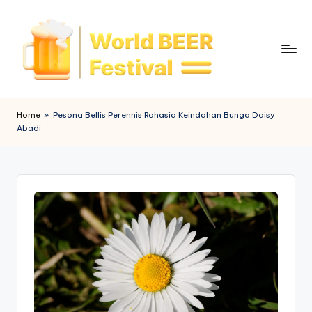
Skip
to
content
W
o
Home
»
Pesona Bellis Perennis Rahasia Keindahan Bunga Daisy
Abadi
rl
d
B
e
e
r
F
e