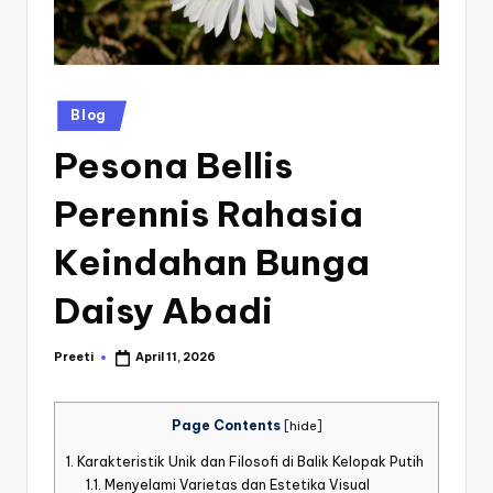
st
iv
al
Posted
Blog
in
Pesona Bellis
Perennis Rahasia
Keindahan Bunga
Daisy Abadi
Preeti
April 11, 2026
Posted
by
Page Contents
[
hide
]
1.
Karakteristik Unik dan Filosofi di Balik Kelopak Putih
1.1.
Menyelami Varietas dan Estetika Visual