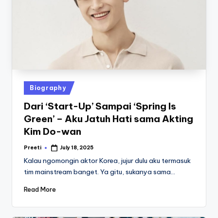
Posted
Biography
in
Dari ‘Start-Up’ Sampai ‘Spring Is
Green’ – Aku Jatuh Hati sama Akting
Kim Do-wan
Preeti
July 18, 2025
Posted
by
Kalau ngomongin aktor Korea, jujur dulu aku termasuk
tim mainstream banget. Ya gitu, sukanya sama…
Read More