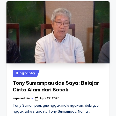
Posted
Biography
in
Tony Sumampau dan Saya: Belajar
Cinta Alam dari Sosok
superadmin
April 22, 2025
Posted
by
Tony Sumampau, gue nggak malu ngakuin, dulu gue
nggak tahu siapa itu Tony Sumampau. Nama…