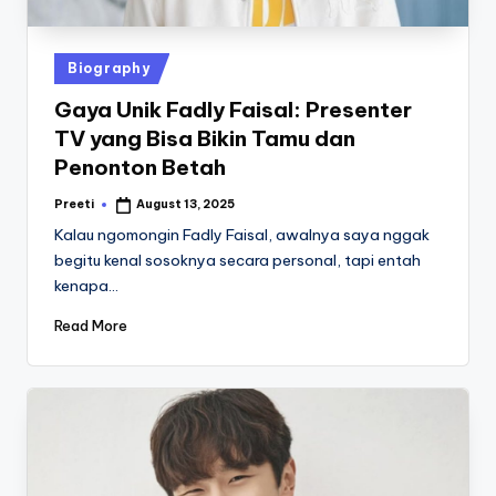
st
iv
Posted
Biography
al
in
Gaya Unik Fadly Faisal: Presenter
TV yang Bisa Bikin Tamu dan
Penonton Betah
Preeti
August 13, 2025
Posted
by
Kalau ngomongin Fadly Faisal, awalnya saya nggak
begitu kenal sosoknya secara personal, tapi entah
kenapa…
Read More