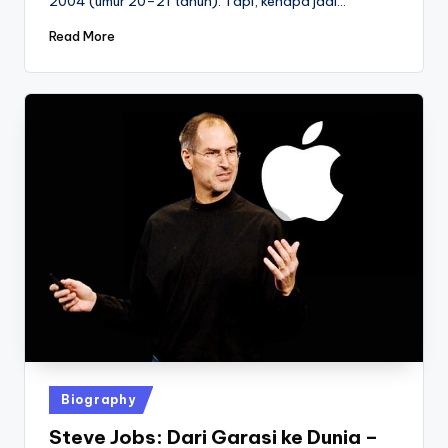
2004 (umur 20–21 tahun). Tapi, kenapa jadi…
Read More
Posted
Biography
in
Steve Jobs: Dari Garasi ke Dunia –