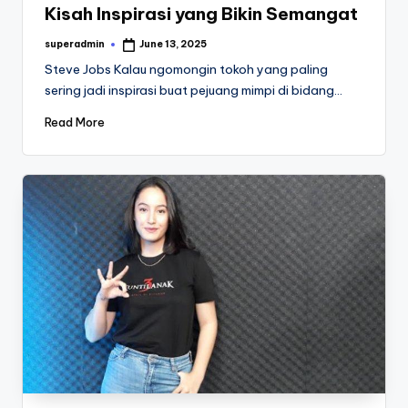
Kisah Inspirasi yang Bikin Semangat
superadmin
June 13, 2025
Posted
by
Steve Jobs Kalau ngomongin tokoh yang paling
sering jadi inspirasi buat pejuang mimpi di bidang…
Read More