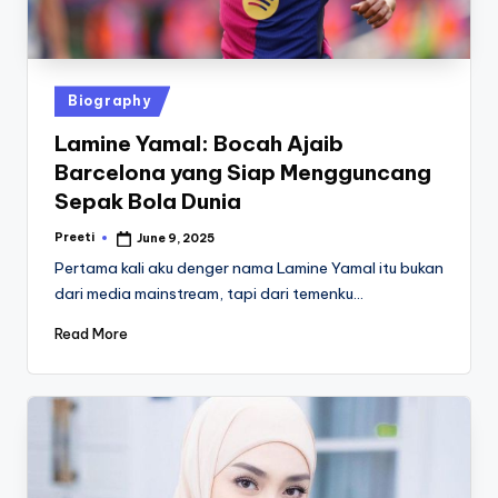
Posted
Biography
in
Lamine Yamal: Bocah Ajaib
Barcelona yang Siap Mengguncang
Sepak Bola Dunia
Preeti
June 9, 2025
Posted
by
Pertama kali aku denger nama Lamine Yamal itu bukan
dari media mainstream, tapi dari temenku…
Read More