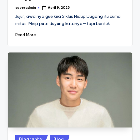
superadmin
April 9, 2025
Posted
by
Jujur, awalnya gue kira Siklus Hidup Dugong itu cuma
mitos. Mirip putri duyung katanya—tapi bentuk…
Read More
Posted
Biography
Blog