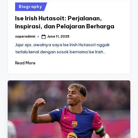
Posted
Biography
in
Ise Irish Hutasoit: Perjalanan,
Inspirasi, dan Pelajaran Berharga
superadmin
June 11, 2025
Posted
by
Jujur aja, awalnya saya Ise Irish Hutasoit nggak
terlalu kenal dengan sosok bernama Ise Irish…
Read More