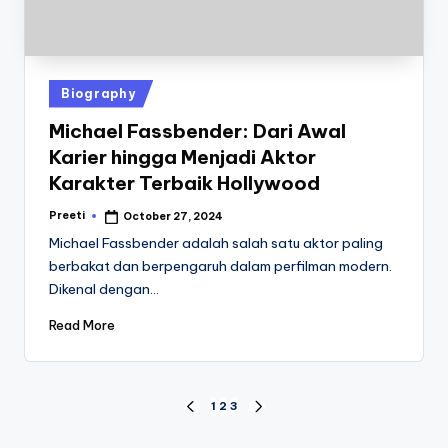
Posted
Biography
in
Michael Fassbender: Dari Awal
Karier hingga Menjadi Aktor
Karakter Terbaik Hollywood
Preeti
October 27, 2024
Posted
by
Michael Fassbender adalah salah satu aktor paling
berbakat dan berpengaruh dalam perfilman modern.
Dikenal dengan…
Read More
Posts
1
2
3
PREVIOUS
NEXT
PAGE
PAGE