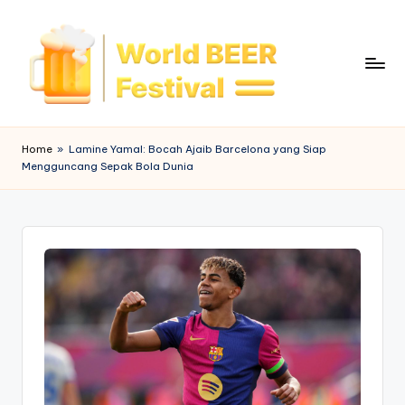
Skip
to
content
W
o
Home
»
Lamine Yamal: Bocah Ajaib Barcelona yang Siap
Mengguncang Sepak Bola Dunia
rl
d
B
e
e
r
F
e