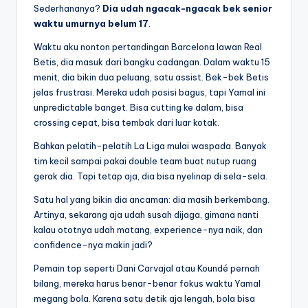
Sederhananya?
Dia udah ngacak-ngacak bek senior
waktu umurnya belum 17
.
Waktu aku nonton pertandingan Barcelona lawan Real
Betis, dia masuk dari bangku cadangan. Dalam waktu 15
menit, dia bikin dua peluang, satu assist. Bek-bek Betis
jelas frustrasi. Mereka udah posisi bagus, tapi Yamal ini
unpredictable banget. Bisa cutting ke dalam, bisa
crossing cepat, bisa tembak dari luar kotak.
Bahkan pelatih-pelatih La Liga mulai waspada. Banyak
tim kecil sampai pakai double team buat nutup ruang
gerak dia. Tapi tetap aja, dia bisa nyelinap di sela-sela.
Satu hal yang bikin dia ancaman: dia masih berkembang.
Artinya, sekarang aja udah susah dijaga, gimana nanti
kalau ototnya udah matang, experience-nya naik, dan
confidence-nya makin jadi?
Pemain top seperti Dani Carvajal atau Koundé pernah
bilang, mereka harus benar-benar fokus waktu Yamal
megang bola. Karena satu detik aja lengah, bola bisa