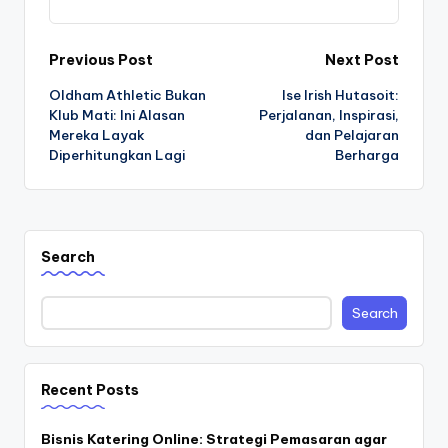
Post
Previous Post
Next Post
Oldham Athletic Bukan
Ise Irish Hutasoit:
navigation
Klub Mati: Ini Alasan
Perjalanan, Inspirasi,
Mereka Layak
dan Pelajaran
Diperhitungkan Lagi
Berharga
Search
Search
Recent Posts
Bisnis Katering Online: Strategi Pemasaran agar