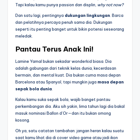
Tapi kalau kamu punya passion dan displin,
why not now?
Dan satu lagi, pentingnya
dukungan lingkungan
. Barca
dan pelatihnya percaya penuh sama dia. Dukungan
seperti itu penting banget untuk bikin potensi seseorang
meledak.
Pantau Terus Anak Ini!
Lamine Yamal bukan sekadar wonderkid biasa. Dia
adalah gabungan dari teknik kelas dunia, kecerdasan
bermain, dan mental kuat. Dia bukan cuma masa depan
Barcelona atau Spanyol, tapi mungkin juga
masa depan
sepak bola dunia
.
Kalau kamu suka sepak bola, wajib banget pantau
perkembangan dia. Aku sih yakin, lima tahun lagi dia bakal
masuk nominasi Ballon d’Or—dan itu bukan omong
kosong.
Oh ya, satu catatan tambahan: jangan heran kalau suatu
saat kamu lihat dia di cover video game atau jadi ikon