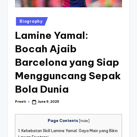
st
iv
Posted
Biography
al
in
Lamine Yamal:
Bocah Ajaib
Barcelona yang Siap
Mengguncang Sepak
Bola Dunia
Preeti
June 9, 2025
Posted
by
Page Contents
[
hide
]
1.
Kehebatan Skill Lamine Yamal: Gaya Main yang Bikin