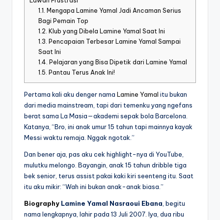
Lawan Frustrasi
1.1.
Mengapa Lamine Yamal Jadi Ancaman Serius
Bagi Pemain Top
1.2.
Klub yang Dibela Lamine Yamal Saat Ini
1.3.
Pencapaian Terbesar Lamine Yamal Sampai
Saat Ini
1.4.
Pelajaran yang Bisa Dipetik dari Lamine Yamal
1.5.
Pantau Terus Anak Ini!
Pertama kali aku denger nama
Lamine Yamal
itu bukan
dari media mainstream, tapi dari temenku yang ngefans
berat sama La Masia—akademi sepak bola Barcelona.
Katanya, “Bro, ini anak umur 15 tahun tapi mainnya kayak
Messi waktu remaja. Nggak ngotak.”
Dan bener aja, pas aku cek highlight-nya di YouTube,
mulutku melongo. Bayangin, anak 15 tahun dribble tiga
bek senior, terus assist pakai kaki kiri seenteng itu. Saat
itu aku mikir: “Wah ini bukan anak-anak biasa.”
Biography
Lamine Yamal Nasraoui Ebana
, begitu
nama lengkapnya, lahir pada 13 Juli 2007. Iya, dua ribu