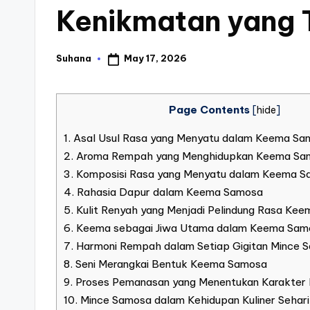
Kenikmatan yang 
May 17, 2026
Suhana
Posted
by
Page Contents
[
hide
]
1.
Asal Usul Rasa yang Menyatu dalam Keema Sa
2.
Aroma Rempah yang Menghidupkan Keema Sa
3.
Komposisi Rasa yang Menyatu dalam Keema 
4.
Rahasia Dapur dalam Keema Samosa
5.
Kulit Renyah yang Menjadi Pelindung Rasa Ke
6.
Keema sebagai Jiwa Utama dalam Keema Sam
7.
Harmoni Rempah dalam Setiap Gigitan Mince 
8.
Seni Merangkai Bentuk Keema Samosa
9.
Proses Pemanasan yang Menentukan Karakte
10.
Mince Samosa dalam Kehidupan Kuliner Sehari