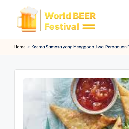
Skip
to
content
W
o
Home
»
Keema Samosa yang Menggoda Jiwa: Perpaduan Re
rl
d
B
e
e
r