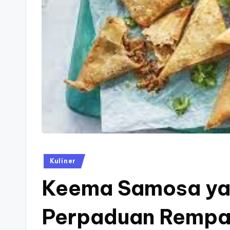
F
e
st
iv
al
Posted
Kuliner
in
Keema Samosa ya
Perpaduan Rempah