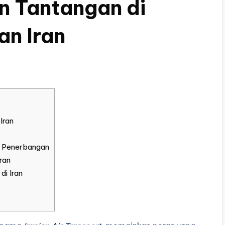
 Tantangan di
an Iran
Iran
a Penerbangan
ran
i Iran