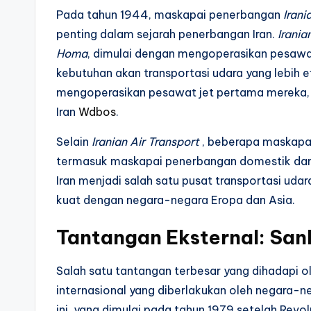
Pada tahun 1944, maskapai penerbangan
Irani
penting dalam sejarah penerbangan Iran.
Irania
Homa
, dimulai dengan mengoperasikan pesawa
kebutuhan akan transportasi udara yang lebih e
mengoperasikan pesawat jet pertama mereka, 
Iran
Wdbos
.
Selain
Iranian Air Transport
, beberapa maskapai 
termasuk maskapai penerbangan domestik dan 
Iran menjadi salah satu pusat transportasi ud
kuat dengan negara-negara Eropa dan Asia.
Tantangan Eksternal: Sank
Salah satu tantangan terbesar yang dihadapi ol
internasional yang diberlakukan oleh negara-n
ini, yang dimulai pada tahun 1979 setelah Revo