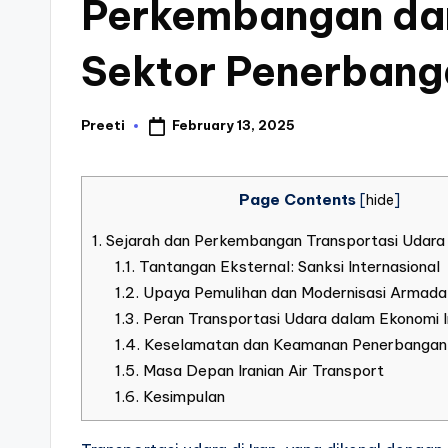
Perkembangan dan
F
e
Sektor Penerbang
st
February 13, 2025
Preeti
Posted
iv
by
al
Page Contents
[
hide
]
1.
Sejarah dan Perkembangan Transportasi Udara 
1.1.
Tantangan Eksternal: Sanksi Internasional
1.2.
Upaya Pemulihan dan Modernisasi Armad
1.3.
Peran Transportasi Udara dalam Ekonomi I
1.4.
Keselamatan dan Keamanan Penerbangan d
1.5.
Masa Depan Iranian Air Transport
1.6.
Kesimpulan