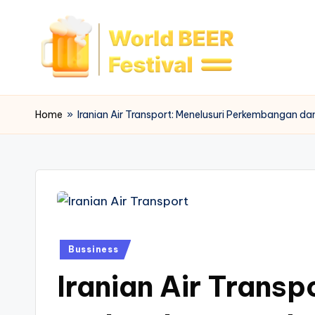
Skip
to
content
W
o
Home
»
Iranian Air Transport: Menelusuri Perkembangan d
rl
d
B
e
Posted
Bussiness
e
in
Iranian Air Transp
r