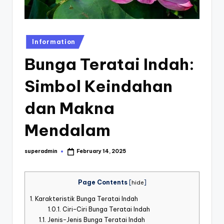
st
iv
al
Posted
Information
in
Bunga Teratai Indah:
Simbol Keindahan
dan Makna
Mendalam
superadmin
February 14, 2025
Posted
by
Page Contents
[
hide
]
1.
Karakteristik Bunga Teratai Indah
1.0.1.
Ciri-Ciri Bunga Teratai Indah
1.1.
Jenis-Jenis Bunga Teratai Indah