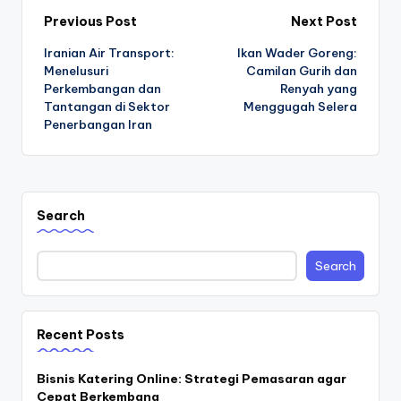
Post
Previous Post
Next Post
Iranian Air Transport:
Ikan Wader Goreng:
navigation
Menelusuri
Camilan Gurih dan
Perkembangan dan
Renyah yang
Tantangan di Sektor
Menggugah Selera
Penerbangan Iran
Search
Search
Recent Posts
Bisnis Katering Online: Strategi Pemasaran agar
Cepat Berkembang