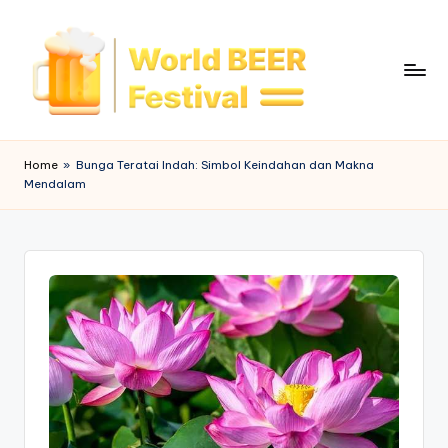
Skip
to
content
W
o
Home
»
Bunga Teratai Indah: Simbol Keindahan dan Makna
Mendalam
rl
d
B
e
e
r
F
e