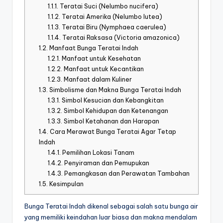
1.1.1.
Teratai Suci (Nelumbo nucifera)
1.1.2.
Teratai Amerika (Nelumbo lutea)
1.1.3.
Teratai Biru (Nymphaea caerulea)
1.1.4.
Teratai Raksasa (Victoria amazonica)
1.2.
Manfaat Bunga Teratai Indah
1.2.1.
Manfaat untuk Kesehatan
1.2.2.
Manfaat untuk Kecantikan
1.2.3.
Manfaat dalam Kuliner
1.3.
Simbolisme dan Makna Bunga Teratai Indah
1.3.1.
Simbol Kesucian dan Kebangkitan
1.3.2.
Simbol Kehidupan dan Ketenangan
1.3.3.
Simbol Ketahanan dan Harapan
1.4.
Cara Merawat Bunga Teratai Agar Tetap
Indah
1.4.1.
Pemilihan Lokasi Tanam
1.4.2.
Penyiraman dan Pemupukan
1.4.3.
Pemangkasan dan Perawatan Tambahan
1.5.
Kesimpulan
Bunga Teratai Indah dikenal sebagai salah satu bunga air
yang memiliki keindahan luar biasa dan makna mendalam