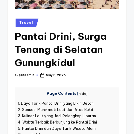
st
iv
Posted
al
Travel
in
Pantai Drini, Surga
Tenang di Selatan
Gunungkidul
superadmin
May 8, 2026
Posted
by
Page Contents
[
hide
]
1.
Daya Tarik Pantai Drini yang Bikin Betah
2.
Sensasi Menikmati Laut dari Atas Bukit
3.
Kuliner Laut yang Jadi Pelengkap Liburan
4.
Waktu Terbaik Berkunjung ke Pantai Drini
5.
Pantai Drini dan Daya Tarik Wisata Alam