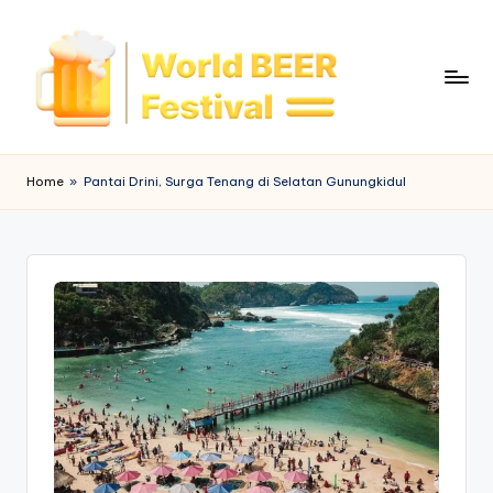
Skip
to
content
W
o
Home
»
Pantai Drini, Surga Tenang di Selatan Gunungkidul
rl
d
B
e
e
r
F
e