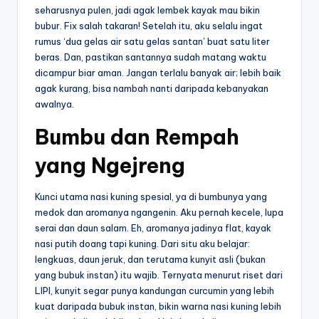
seharusnya pulen, jadi agak lembek kayak mau bikin
bubur. Fix salah takaran! Setelah itu, aku selalu ingat
rumus ‘dua gelas air satu gelas santan’ buat satu liter
beras. Dan, pastikan santannya sudah matang waktu
dicampur biar aman. Jangan terlalu banyak air; lebih baik
agak kurang, bisa nambah nanti daripada kebanyakan
awalnya.
Bumbu dan Rempah
yang Ngejreng
Kunci utama nasi kuning spesial, ya di bumbunya yang
medok dan aromanya ngangenin. Aku pernah kecele, lupa
serai dan daun salam. Eh, aromanya jadinya flat, kayak
nasi putih doang tapi kuning. Dari situ aku belajar:
lengkuas, daun jeruk, dan terutama kunyit asli (bukan
yang bubuk instan) itu wajib. Ternyata menurut riset dari
LIPI, kunyit segar punya kandungan curcumin yang lebih
kuat daripada bubuk instan, bikin warna nasi kuning lebih