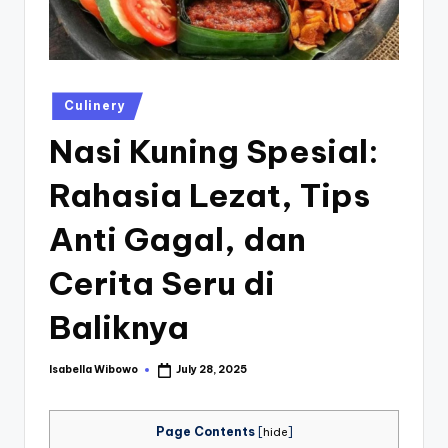
st
iv
al
Posted
Culinery
in
Nasi Kuning Spesial:
Rahasia Lezat, Tips
Anti Gagal, dan
Cerita Seru di
Baliknya
Isabella Wibowo
July 28, 2025
Posted
by
Page Contents
[
hide
]