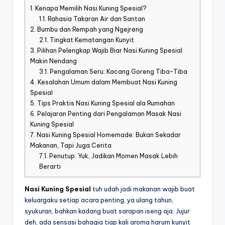
1.
Kenapa Memilih Nasi Kuning Spesial?
1.1.
Rahasia Takaran Air dan Santan
2.
Bumbu dan Rempah yang Ngejreng
2.1.
Tingkat Kematangan Kunyit
3.
Pilihan Pelengkap Wajib Biar Nasi Kuning Spesial
Makin Nendang
3.1.
Pengalaman Seru: Kacang Goreng Tiba-Tiba
4.
Kesalahan Umum dalam Membuat Nasi Kuning
Spesial
5.
Tips Praktis Nasi Kuning Spesial ala Rumahan
6.
Pelajaran Penting dari Pengalaman Masak Nasi
Kuning Spesial
7.
Nasi Kuning Spesial Homemade: Bukan Sekadar
Makanan, Tapi Juga Cerita
7.1.
Penutup: Yuk, Jadikan Momen Masak Lebih
Berarti
Nasi Kuning Spesial
tuh udah jadi makanan wajib buat
keluargaku setiap acara penting, ya ulang tahun,
syukuran, bahkan kadang buat sarapan iseng aja. Jujur
deh, ada sensasi bahagia tiap kali aroma harum kunyit