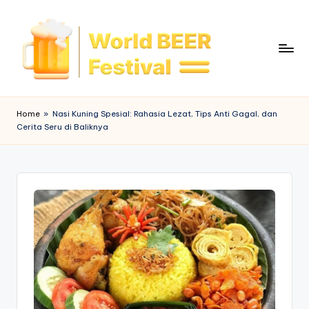
Skip
to
content
W
o
Home
»
Nasi Kuning Spesial: Rahasia Lezat, Tips Anti Gagal, dan
Cerita Seru di Baliknya
rl
d
B
e
e
r
F
e