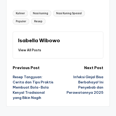
Tags:
Kuliner
Nasi kuning
Nasi Kuning Spesial
Populer
Resep
Isabella Wibowo
View All Posts
Post
Previous Post
Next Post
Resep Tangyuan:
Infeksi Ginjal Bisa
navigation
Cerita dan Tips Praktis
Berbahaya! Ini
Membuat Bola-Bola
Penyebab dan
Kenyal Tradisional
Perawatannya 2025
yang Bikin Nagih