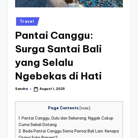
st
iv
Posted
Travel
al
in
Pantai Canggu:
Surga Santai Bali
yang Selalu
Ngebekas di Hati
Sandra
August 1, 2025
Posted
by
Page Contents
[
hide
]
1.
Pantai Canggu, Dulu dan Sekarang: Nggak Cukup
Cuma Sekali Datang
2.
Beda Pantai Canggu Sama Pantai Bali Lain: Kenapa
Orang Suka Banget?