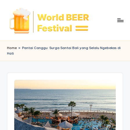
Skip
to
content
W
o
Home
»
Pantai Canggu: Surga Santai Bali yang Selalu Ngebekas di
Hati
rl
d
B
e
e
r
F
e