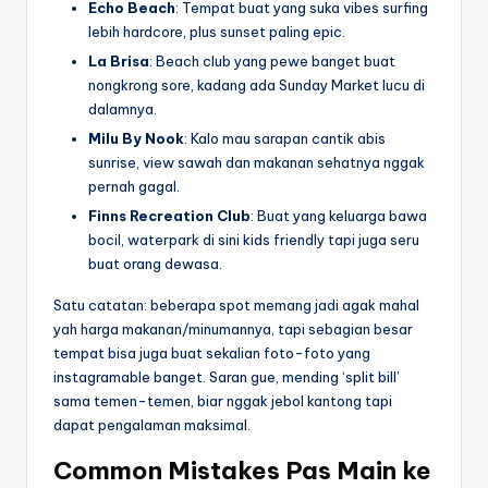
Echo Beach
: Tempat buat yang suka vibes surfing
lebih hardcore, plus sunset paling epic.
La Brisa
: Beach club yang pewe banget buat
nongkrong sore, kadang ada Sunday Market lucu di
dalamnya.
Milu By Nook
: Kalo mau sarapan cantik abis
sunrise, view sawah dan makanan sehatnya nggak
pernah gagal.
Finns Recreation Club
: Buat yang keluarga bawa
bocil, waterpark di sini kids friendly tapi juga seru
buat orang dewasa.
Satu catatan: beberapa spot memang jadi agak mahal
yah harga makanan/minumannya, tapi sebagian besar
tempat bisa juga buat sekalian foto-foto yang
instagramable banget. Saran gue, mending ‘split bill’
sama temen-temen, biar nggak jebol kantong tapi
dapat pengalaman maksimal.
Common Mistakes Pas Main ke