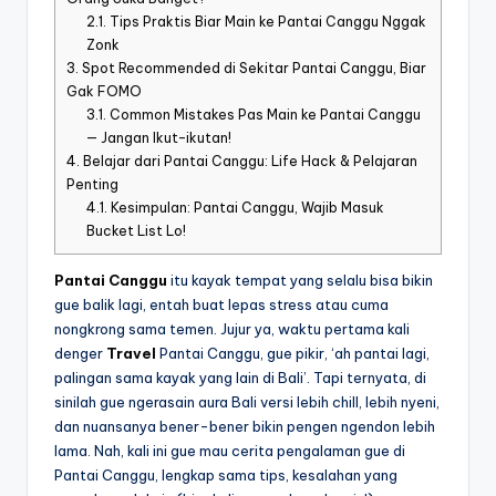
2.1.
Tips Praktis Biar Main ke Pantai Canggu Nggak
Zonk
3.
Spot Recommended di Sekitar Pantai Canggu, Biar
Gak FOMO
3.1.
Common Mistakes Pas Main ke Pantai Canggu
— Jangan Ikut-ikutan!
4.
Belajar dari Pantai Canggu: Life Hack & Pelajaran
Penting
4.1.
Kesimpulan: Pantai Canggu, Wajib Masuk
Bucket List Lo!
Pantai Canggu
itu kayak tempat yang selalu bisa bikin
gue balik lagi, entah buat lepas stress atau cuma
nongkrong sama temen. Jujur ya, waktu pertama kali
denger
Travel
Pantai Canggu, gue pikir, ‘ah pantai lagi,
palingan sama kayak yang lain di Bali’. Tapi ternyata, di
sinilah gue ngerasain aura Bali versi lebih chill, lebih nyeni,
dan nuansanya bener-bener bikin pengen ngendon lebih
lama. Nah, kali ini gue mau cerita pengalaman gue di
Pantai Canggu, lengkap sama tips, kesalahan yang