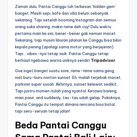
Zaman dulu, Pantai Canggu tuh terkesan ‘hidden gem’
banget. Masih sepi, kafe dan villa belum sebanyak
sekarang. Tapi setelah booming Instagram dan semua
orang suka sharing, makin rame deh cuy! Dulu waktu
pertama main ke sini, bener-bener gak nemuin macet.
Sekarang, tiap musim liburan jalanan ke Canggu bisa bikin
kepala pening (apalagi sama motor yang berjejeran).
Tapi… vibes-nya tetap asik. Pantai Canggu tetap
berhasil ngebawa warna uniknya sendiri
Tripadvisor
.
Gue inget banget suatu sore, rame-rame sama geng,
niat buru-buru nonton sunset. Eh, malah terjebak macet,
parkiran super susah. Akhirnya, sunset kelewat sedikit…
Tapi justru momen itulah yang nyantol. Ketawa bareng,
main pasir, and suddenly, tau-tau udah gelap. Pokoknya,
Pantai Canggu itu tempat dimana rencana bisa batal,
tapi seru-seruan tetap jalan!
Beda Pantai Canggu