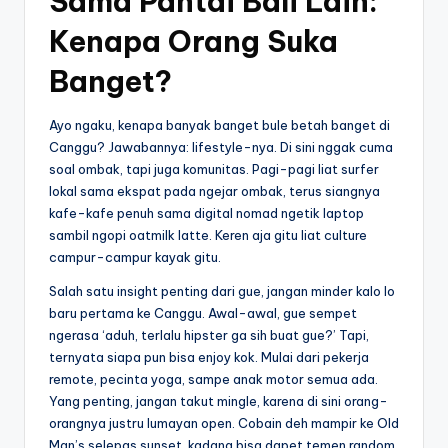
Sama Pantai Bali Lain:
Kenapa Orang Suka
Banget?
Ayo ngaku, kenapa banyak banget bule betah banget di
Canggu? Jawabannya: lifestyle-nya. Di sini nggak cuma
soal ombak, tapi juga komunitas. Pagi-pagi liat surfer
lokal sama ekspat pada ngejar ombak, terus siangnya
kafe-kafe penuh sama digital nomad ngetik laptop
sambil ngopi oatmilk latte. Keren aja gitu liat culture
campur-campur kayak gitu.
Salah satu insight penting dari gue, jangan minder kalo lo
baru pertama ke Canggu. Awal-awal, gue sempet
ngerasa ‘aduh, terlalu hipster ga sih buat gue?’ Tapi,
ternyata siapa pun bisa enjoy kok. Mulai dari pekerja
remote, pecinta yoga, sampe anak motor semua ada.
Yang penting, jangan takut mingle, karena di sini orang-
orangnya justru lumayan open. Cobain deh mampir ke Old
Man’s selepas sunset, kadang bisa dapet temen random