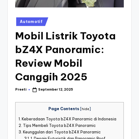
st
iv
Posted
Automotif
al
in
Mobil Listrik Toyota
bZ4X Panoramic:
Review Mobil
Canggih 2025
Preeti
September 12, 2025
Posted
by
Page Contents
[
hide
]
1.
Keberadaan Toyota bZ4X Panoramic di Indonesia
2.
Tips Membeli Toyota bZ4X Panoramic
3.
Keunggulan dari Toyota bZ4X Panoramic
3.1.
1. Desain Futuristik dan Panoramic Roof