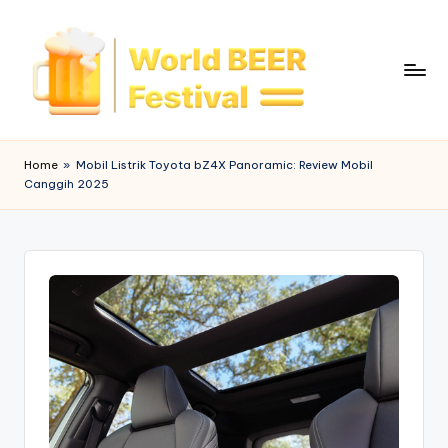
Skip
to
content
W
o
Home
»
Mobil Listrik Toyota bZ4X Panoramic: Review Mobil
Canggih 2025
rl
d
B
e
e
r
F
e