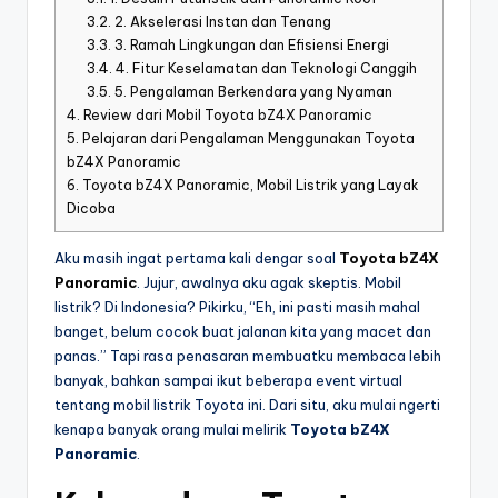
3.2.
2. Akselerasi Instan dan Tenang
3.3.
3. Ramah Lingkungan dan Efisiensi Energi
3.4.
4. Fitur Keselamatan dan Teknologi Canggih
3.5.
5. Pengalaman Berkendara yang Nyaman
4.
Review dari Mobil Toyota bZ4X Panoramic
5.
Pelajaran dari Pengalaman Menggunakan Toyota
bZ4X Panoramic
6.
Toyota bZ4X Panoramic, Mobil Listrik yang Layak
Dicoba
Aku masih ingat pertama kali dengar soal
Toyota bZ4X
Panoramic
. Jujur, awalnya aku agak skeptis. Mobil
listrik? Di Indonesia? Pikirku, “Eh, ini pasti masih mahal
banget, belum cocok buat jalanan kita yang macet dan
panas.” Tapi rasa penasaran membuatku membaca lebih
banyak, bahkan sampai ikut beberapa event virtual
tentang mobil listrik Toyota ini. Dari situ, aku mulai ngerti
kenapa banyak orang mulai melirik
Toyota bZ4X
Panoramic
.