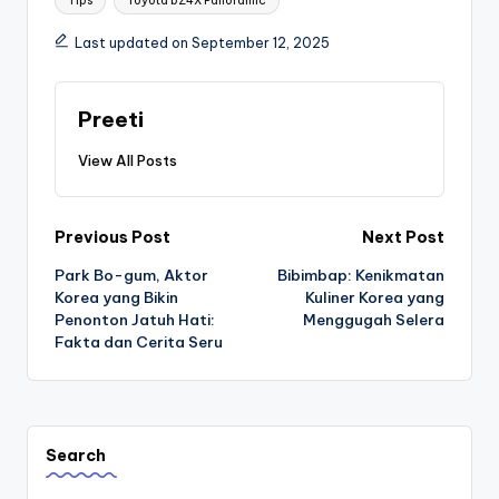
Tips
Toyota bZ4X Panoramic
Last updated on September 12, 2025
Preeti
View All Posts
Post
Previous Post
Next Post
Park Bo-gum, Aktor
Bibimbap: Kenikmatan
navigation
Korea yang Bikin
Kuliner Korea yang
Penonton Jatuh Hati:
Menggugah Selera
Fakta dan Cerita Seru
Search