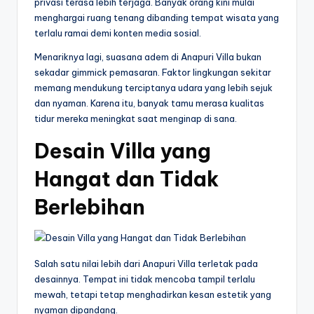
privasi terasa lebih terjaga. Banyak orang kini mulai
menghargai ruang tenang dibanding tempat wisata yang
terlalu ramai demi konten media sosial.
Menariknya lagi, suasana adem di Anapuri Villa bukan
sekadar gimmick pemasaran. Faktor lingkungan sekitar
memang mendukung terciptanya udara yang lebih sejuk
dan nyaman. Karena itu, banyak tamu merasa kualitas
tidur mereka meningkat saat menginap di sana.
Desain Villa yang
Hangat dan Tidak
Berlebihan
Salah satu nilai lebih dari Anapuri Villa terletak pada
desainnya. Tempat ini tidak mencoba tampil terlalu
mewah, tetapi tetap menghadirkan kesan estetik yang
nyaman dipandang.