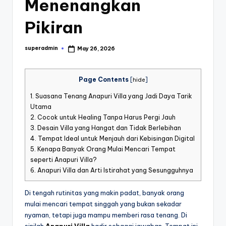
Menenangkan
st
iv
Pikiran
al
superadmin
May 26, 2026
Posted
by
Page Contents
[
hide
]
1.
Suasana Tenang Anapuri Villa yang Jadi Daya Tarik
Utama
2.
Cocok untuk Healing Tanpa Harus Pergi Jauh
3.
Desain Villa yang Hangat dan Tidak Berlebihan
4.
Tempat Ideal untuk Menjauh dari Kebisingan Digital
5.
Kenapa Banyak Orang Mulai Mencari Tempat
seperti Anapuri Villa?
6.
Anapuri Villa dan Arti Istirahat yang Sesungguhnya
Di tengah rutinitas yang makin padat, banyak orang
mulai mencari tempat singgah yang bukan sekadar
nyaman, tetapi juga mampu memberi rasa tenang. Di