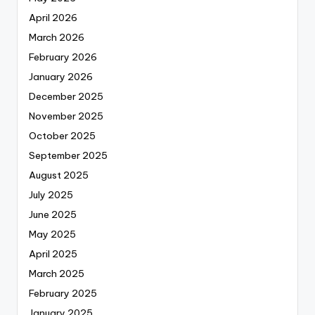
April 2026
March 2026
February 2026
January 2026
December 2025
November 2025
October 2025
September 2025
August 2025
July 2025
June 2025
May 2025
April 2025
March 2025
February 2025
January 2025