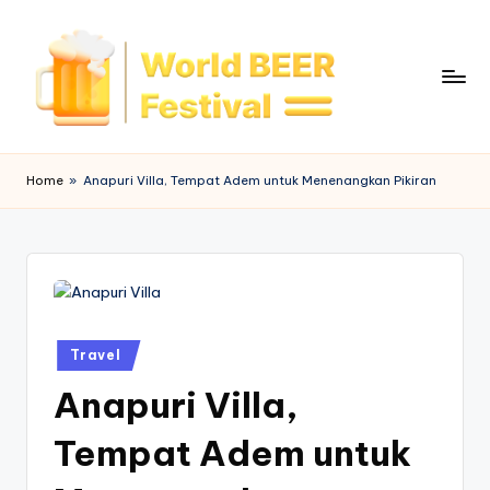
Skip
to
content
W
o
Home
»
Anapuri Villa, Tempat Adem untuk Menenangkan Pikiran
rl
d
B
e
Posted
e
Travel
in
r
Anapuri Villa,
F
Tempat Adem untuk
e