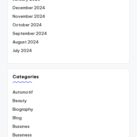
December 2024
November 2024
October 2024
September 2024
August 2024
July 2024
Categories
Automotif
Beauty
Biography
Blog
Bussines
Bussiness