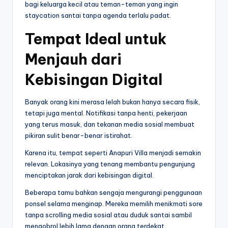
bagi keluarga kecil atau teman-teman yang ingin
staycation santai tanpa agenda terlalu padat.
Tempat Ideal untuk
Menjauh dari
Kebisingan Digital
Banyak orang kini merasa lelah bukan hanya secara fisik,
tetapi juga mental. Notifikasi tanpa henti, pekerjaan
yang terus masuk, dan tekanan media sosial membuat
pikiran sulit benar-benar istirahat.
Karena itu, tempat seperti Anapuri Villa menjadi semakin
relevan. Lokasinya yang tenang membantu pengunjung
menciptakan jarak dari kebisingan digital.
Beberapa tamu bahkan sengaja mengurangi penggunaan
ponsel selama menginap. Mereka memilih menikmati sore
tanpa scrolling media sosial atau duduk santai sambil
mengobrol lebih lama dengan orang terdekat.