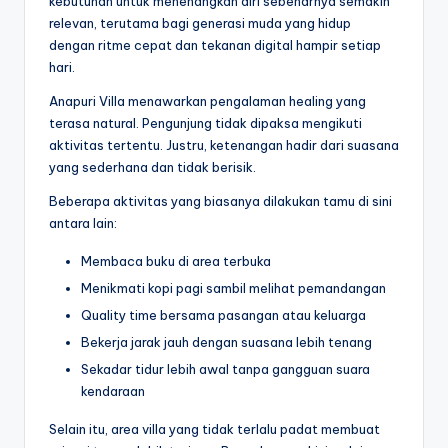
kebutuhan untuk menenangkan diri sebenarnya semakin
relevan, terutama bagi generasi muda yang hidup
dengan ritme cepat dan tekanan digital hampir setiap
hari.
Anapuri Villa menawarkan pengalaman healing yang
terasa natural. Pengunjung tidak dipaksa mengikuti
aktivitas tertentu. Justru, ketenangan hadir dari suasana
yang sederhana dan tidak berisik.
Beberapa aktivitas yang biasanya dilakukan tamu di sini
antara lain:
Membaca buku di area terbuka
Menikmati kopi pagi sambil melihat pemandangan
Quality time bersama pasangan atau keluarga
Bekerja jarak jauh dengan suasana lebih tenang
Sekadar tidur lebih awal tanpa gangguan suara
kendaraan
Selain itu, area villa yang tidak terlalu padat membuat