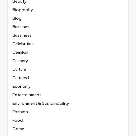
Beauty
Biography
Blog
Bussines
Bussiness
Celebrities
Cemilan
Culinery
Culture
Cultured
Economy
Entertainment
Environment & Sustainability
Fashion
Food
Game