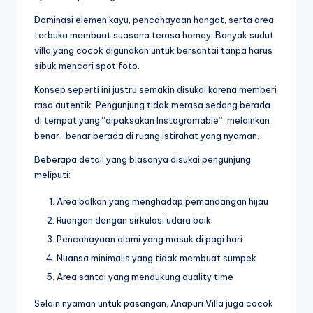
Dominasi elemen kayu, pencahayaan hangat, serta area
terbuka membuat suasana terasa homey. Banyak sudut
villa yang cocok digunakan untuk bersantai tanpa harus
sibuk mencari spot foto.
Konsep seperti ini justru semakin disukai karena memberi
rasa autentik. Pengunjung tidak merasa sedang berada
di tempat yang “dipaksakan Instagramable”, melainkan
benar-benar berada di ruang istirahat yang nyaman.
Beberapa detail yang biasanya disukai pengunjung
meliputi:
Area balkon yang menghadap pemandangan hijau
Ruangan dengan sirkulasi udara baik
Pencahayaan alami yang masuk di pagi hari
Nuansa minimalis yang tidak membuat sumpek
Area santai yang mendukung quality time
Selain nyaman untuk pasangan, Anapuri Villa juga cocok