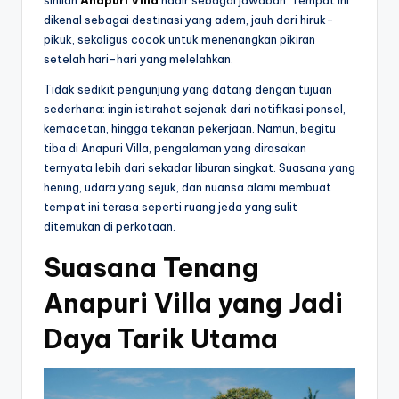
sinilah
Anapuri Villa
hadir sebagai jawaban. Tempat ini
dikenal sebagai destinasi yang adem, jauh dari hiruk-
pikuk, sekaligus cocok untuk menenangkan pikiran
setelah hari-hari yang melelahkan.
Tidak sedikit pengunjung yang datang dengan tujuan
sederhana: ingin istirahat sejenak dari notifikasi ponsel,
kemacetan, hingga tekanan pekerjaan. Namun, begitu
tiba di Anapuri Villa, pengalaman yang dirasakan
ternyata lebih dari sekadar liburan singkat. Suasana yang
hening, udara yang sejuk, dan nuansa alami membuat
tempat ini terasa seperti ruang jeda yang sulit
ditemukan di perkotaan.
Suasana Tenang
Anapuri Villa yang Jadi
Daya Tarik Utama