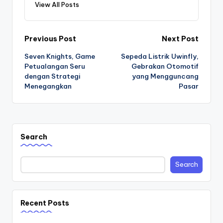
View All Posts
Post
Previous Post
Next Post
Seven Knights, Game
Sepeda Listrik Uwinfly,
navigation
Petualangan Seru
Gebrakan Otomotif
dengan Strategi
yang Mengguncang
Menegangkan
Pasar
Search
Search
Recent Posts