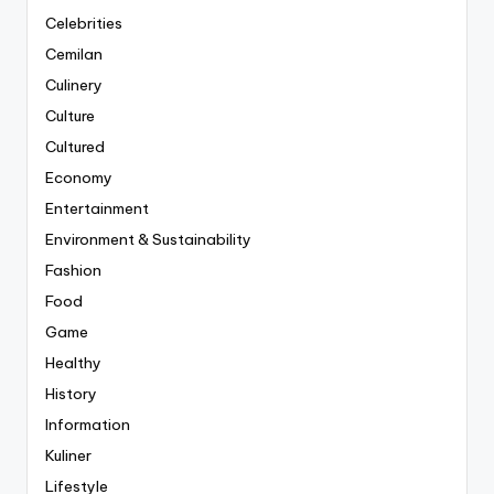
Celebrities
Cemilan
Culinery
Culture
Cultured
Economy
Entertainment
Environment & Sustainability
Fashion
Food
Game
Healthy
History
Information
Kuliner
Lifestyle