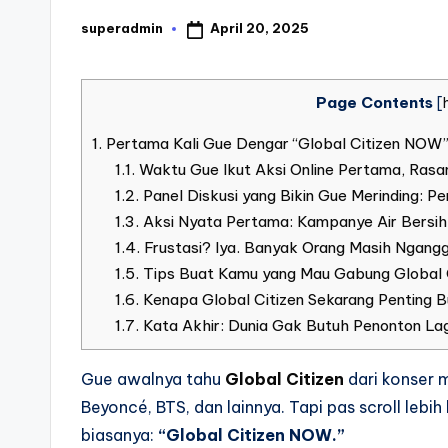
April 20, 2025
superadmin
Posted
by
Page Contents
[
1.
Pertama Kali Gue Dengar “Global Citizen NOW”
1.1.
Waktu Gue Ikut Aksi Online Pertama, Rasan
1.2.
Panel Diskusi yang Bikin Gue Merinding: Pe
1.3.
Aksi Nyata Pertama: Kampanye Air Bersih
1.4.
Frustasi? Iya. Banyak Orang Masih Ngangg
1.5.
Tips Buat Kamu yang Mau Gabung Global C
1.6.
Kenapa Global Citizen Sekarang Penting B
1.7.
Kata Akhir: Dunia Gak Butuh Penonton Lag
Gue awalnya tahu
Global Citizen
dari konser m
Beyoncé, BTS, dan lainnya. Tapi pas scroll leb
biasanya:
“Global Citizen NOW.”