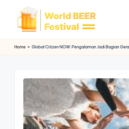
Skip
to
content
W
o
Home
»
Global Citizen NOW: Pengalaman Jadi Bagian Ger
rl
d
B
e
e
r