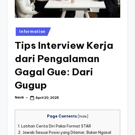
st
iv
al
Posted
Information
in
Tips Interview Kerja
dari Pengalaman
Gagal Gue: Dari
Gugup
Navik
April 20, 2025
Posted
by
Page Contents
[
hide
]
1.
Latihan Cerita Diri Pakai Format STAR
2.
Jawab Sesuai Posisi yang Dilamar, Bukan Ngasal