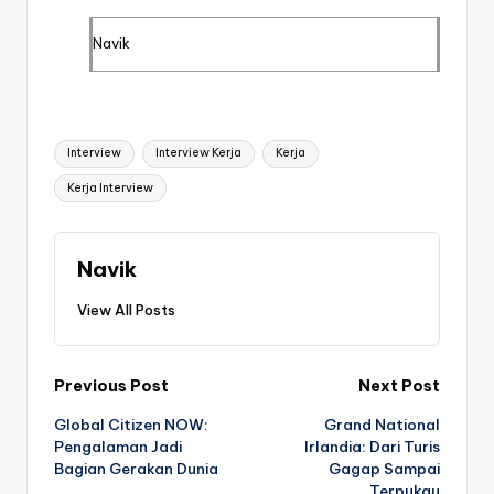
Navik
Tags:
Interview
Interview Kerja
Kerja
Kerja Interview
Navik
View All Posts
Post
Previous Post
Next Post
Global Citizen NOW:
Grand National
navigation
Pengalaman Jadi
Irlandia: Dari Turis
Bagian Gerakan Dunia
Gagap Sampai
Terpukau