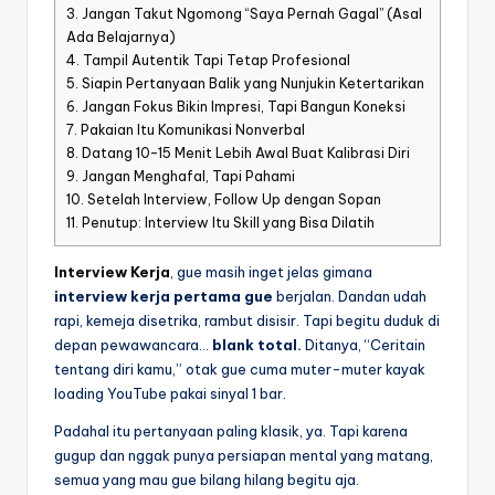
3.
Jangan Takut Ngomong “Saya Pernah Gagal” (Asal
Ada Belajarnya)
4.
Tampil Autentik Tapi Tetap Profesional
5.
Siapin Pertanyaan Balik yang Nunjukin Ketertarikan
6.
Jangan Fokus Bikin Impresi, Tapi Bangun Koneksi
7.
Pakaian Itu Komunikasi Nonverbal
8.
Datang 10-15 Menit Lebih Awal Buat Kalibrasi Diri
9.
Jangan Menghafal, Tapi Pahami
10.
Setelah Interview, Follow Up dengan Sopan
11.
Penutup: Interview Itu Skill yang Bisa Dilatih
Interview Kerja
, gue masih inget jelas gimana
interview kerja pertama gue
berjalan. Dandan udah
rapi, kemeja disetrika, rambut disisir. Tapi begitu duduk di
depan pewawancara…
blank total.
Ditanya, “Ceritain
tentang diri kamu,” otak gue cuma muter-muter kayak
loading YouTube pakai sinyal 1 bar.
Padahal itu pertanyaan paling klasik, ya. Tapi karena
gugup dan nggak punya persiapan mental yang matang,
semua yang mau gue bilang hilang begitu aja.