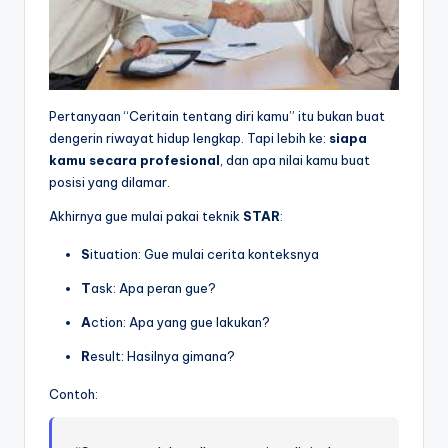
Pertanyaan “Ceritain tentang diri kamu” itu bukan buat
dengerin riwayat hidup lengkap. Tapi lebih ke:
siapa
kamu secara profesional
, dan apa nilai kamu buat
posisi yang dilamar.
Akhirnya gue mulai pakai teknik
STAR
:
S
ituation: Gue mulai cerita konteksnya
T
ask: Apa peran gue?
A
ction: Apa yang gue lakukan?
R
esult: Hasilnya gimana?
Contoh: