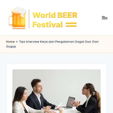
Skip
to
content
W
o
Home
»
Tips Interview Kerja dari Pengalaman Gagal Gue: Dari
Gugup
rl
d
B
e
e
r
F
e