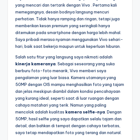
yang mencari dan tertarik dengan Vivo . Pertama kali
memegangnya, desain bodinya langsung mencuri
perhatian. Tidak hanya ramping dan ringan, tetapi juga
memberikan kesan premium yang seringkali hanya
ditemukan pada smartphone dengan harga lebih mahal.
Saya pribadi merasa nyaman menggunakan Vivo sehari-
hari, baik saat bekerja maupun untuk keperluan hiburan.
Salah satu fitur yang langsung saya nikmati adalah
kinerja kameranya
. Sebagai seseorang yang suka
berburu foto-foto menarik, Vivo memberi saya
pengalaman yang luar biasa. Kamera utamanya yang
50MP dengan OIS mampu menghasilkan foto yang tajam
dan jelas meskipun diambil dalam kondisi pencahayaan
yang kurang ideal, seperti saat di luar ruangan dengan
cahaya matahari yang terik. Namun yang paling
mencolok adalah kualitas
kamera selfie-nya
. Dengan
50MP, hasil selfie yang saya dapatkan selalu tajam dan
detail, dan bahkan di tempat dengan cahaya terbatas,
saya tetap mendapatkan foto yang terang dan natural.