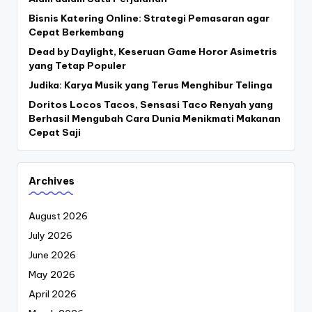
Bisnis Katering Online: Strategi Pemasaran agar
Cepat Berkembang
Dead by Daylight, Keseruan Game Horor Asimetris
yang Tetap Populer
Judika: Karya Musik yang Terus Menghibur Telinga
Doritos Locos Tacos, Sensasi Taco Renyah yang
Berhasil Mengubah Cara Dunia Menikmati Makanan
Cepat Saji
Archives
August 2026
July 2026
June 2026
May 2026
April 2026