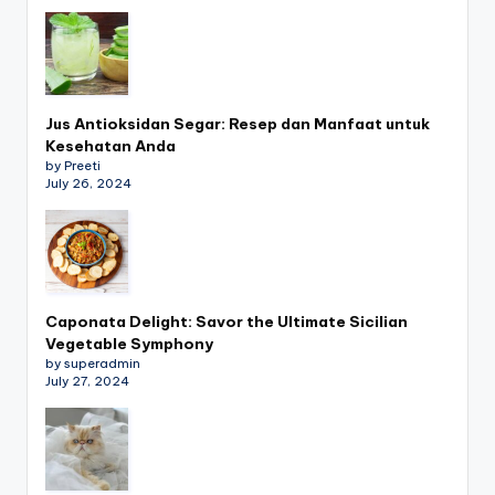
Jus Antioksidan Segar: Resep dan Manfaat untuk
Kesehatan Anda
by Preeti
July 26, 2024
Caponata Delight: Savor the Ultimate Sicilian
Vegetable Symphony
by superadmin
July 27, 2024