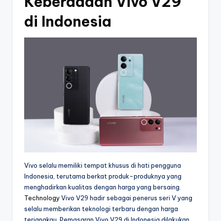
Keberadaan Vivo V29
di Indonesia
Vivo selalu memiliki tempat khusus di hati pengguna
Indonesia, terutama berkat produk-produknya yang
menghadirkan kualitas dengan harga yang bersaing.
Technology
Vivo V29 hadir sebagai penerus seri V yang
selalu memberikan teknologi terbaru dengan harga
terjangkau. Pemasaran Vivo V29 di Indonesia dilakukan