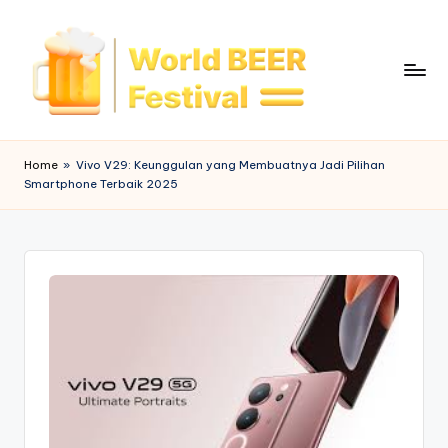
Skip
to
content
W
o
Home
»
Vivo V29: Keunggulan yang Membuatnya Jadi Pilihan
Smartphone Terbaik 2025
rl
d
B
e
e
r
F
e