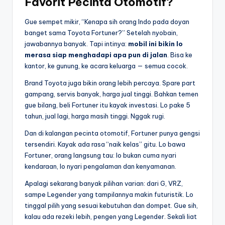
Favorit Pecinta Otomotif?
Gue sempet mikir, “Kenapa sih orang Indo pada doyan
banget sama Toyota Fortuner?” Setelah nyobain,
jawabannya banyak. Tapi intinya:
mobil ini bikin lo
merasa siap menghadapi apa pun di jalan
. Bisa ke
kantor, ke gunung, ke acara keluarga — semua cocok.
Brand Toyota juga bikin orang lebih percaya. Spare part
gampang, servis banyak, harga jual tinggi. Bahkan temen
gue bilang, beli Fortuner itu kayak investasi. Lo pake 5
tahun, jual lagi, harga masih tinggi. Nggak rugi.
Dan di kalangan pecinta otomotif, Fortuner punya gengsi
tersendiri. Kayak ada rasa “naik kelas” gitu. Lo bawa
Fortuner, orang langsung tau: lo bukan cuma nyari
kendaraan, lo nyari pengalaman dan kenyamanan.
Apalagi sekarang banyak pilihan varian: dari G, VRZ,
sampe Legender yang tampilannya makin futuristik. Lo
tinggal pilih yang sesuai kebutuhan dan dompet. Gue sih,
kalau ada rezeki lebih, pengen yang Legender. Sekali liat