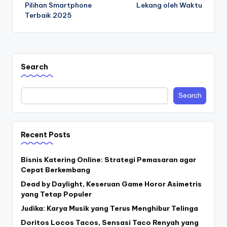
Pilihan Smartphone
Lekang oleh Waktu
Terbaik 2025
Search
Search
Recent Posts
Bisnis Katering Online: Strategi Pemasaran agar
Cepat Berkembang
Dead by Daylight, Keseruan Game Horor Asimetris
yang Tetap Populer
Judika: Karya Musik yang Terus Menghibur Telinga
Doritos Locos Tacos, Sensasi Taco Renyah yang