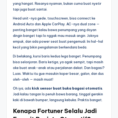
yang hangat. Rasanya nyaman, bukan cuma buat nyetir
tapi juga buat santai.
Head unit-nya gede, touchscreen, bisa connect ke
Android Auto dan Apple CarPlay. AC-nya dual zone —
penting banget kalau bawa penumpang yang doyan
dingin banget tapi lo nggak mau masuk angin. Joknya
empuk, dan ada power seat buat pengemudi. Ini hal-hal
kecil yang bikin pengalaman berkendara beda.
Di belakang, kursi baris kedua lega banget. Penumpang
bisa selonjoran. Baris ketiga, ya agak sempit, tapi masih
oke buat anak-anak atau perjalanan dekat. Dan bagasi?
Luas. Waktu itu gue masukin koper besar, galon, dan dus
oleh-oleh — masih muat!
Oh iya, ada
kick sensor buat buka bagasi otomatis
.
Jadi kalau tangan lo penuh bawa barang, tinggal gerakin
kaki di bawah bumper, langsung kebuka. Praktis banget.
Kenapa Fortuner Selalu Jadi