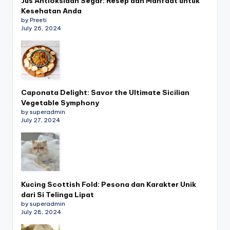
Jus Antioksidan Segar: Resep dan Manfaat untuk
Kesehatan Anda
by Preeti
July 26, 2024
Caponata Delight: Savor the Ultimate Sicilian
Vegetable Symphony
by superadmin
July 27, 2024
Kucing Scottish Fold: Pesona dan Karakter Unik
dari Si Telinga Lipat
by superadmin
July 28, 2024