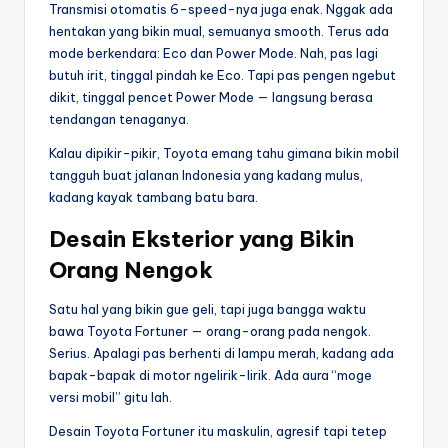
Transmisi otomatis 6-speed-nya juga enak. Nggak ada
hentakan yang bikin mual, semuanya smooth. Terus ada
mode berkendara: Eco dan Power Mode. Nah, pas lagi
butuh irit, tinggal pindah ke Eco. Tapi pas pengen ngebut
dikit, tinggal pencet Power Mode — langsung berasa
tendangan tenaganya.
Kalau dipikir-pikir, Toyota emang tahu gimana bikin mobil
tangguh buat jalanan Indonesia yang kadang mulus,
kadang kayak tambang batu bara.
Desain Eksterior yang Bikin
Orang Nengok
Satu hal yang bikin gue geli, tapi juga bangga waktu
bawa Toyota Fortuner — orang-orang pada nengok.
Serius. Apalagi pas berhenti di lampu merah, kadang ada
bapak-bapak di motor ngelirik-lirik. Ada aura “moge
versi mobil” gitu lah.
Desain Toyota Fortuner itu maskulin, agresif tapi tetep