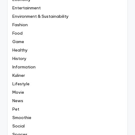
Entertainment
Environment & Sustainability
Fashion
Food
Game
Healthy
History
Information
Kuliner
Lifestyle
Movie
News
Pet
Smoothie
Social
Spaces