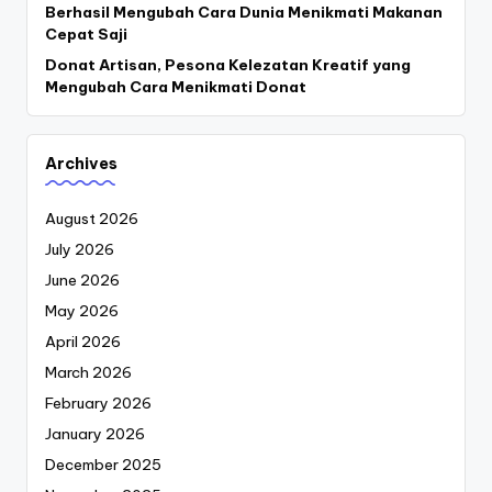
Berhasil Mengubah Cara Dunia Menikmati Makanan
Cepat Saji
Donat Artisan, Pesona Kelezatan Kreatif yang
Mengubah Cara Menikmati Donat
Archives
August 2026
July 2026
June 2026
May 2026
April 2026
March 2026
February 2026
January 2026
December 2025