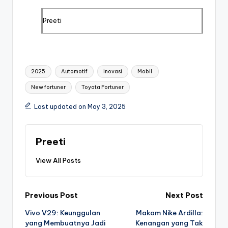
Preeti
Tags:
2025
Automotif
inovasi
Mobil
New fortuner
Toyota Fortuner
Last updated on May 3, 2025
Preeti
View All Posts
Post
Previous Post
Next Post
Vivo V29: Keunggulan
Makam Nike Ardilla:
navigation
yang Membuatnya Jadi
Kenangan yang Tak