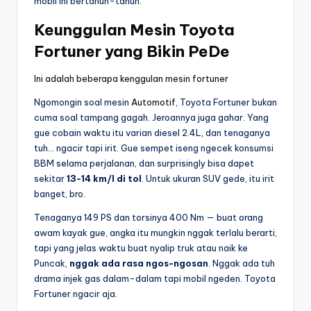
mobil ini bertahun-tahun.
Keunggulan Mesin Toyota
Fortuner yang Bikin PeDe
Ini adalah beberapa kenggulan mesin fortuner
Ngomongin soal mesin
Automotif
, Toyota Fortuner bukan
cuma soal tampang gagah. Jeroannya juga gahar. Yang
gue cobain waktu itu varian diesel 2.4L, dan tenaganya
tuh… ngacir tapi irit. Gue sempet iseng ngecek konsumsi
BBM selama perjalanan, dan surprisingly bisa dapet
sekitar
13-14 km/l di tol
. Untuk ukuran SUV gede, itu irit
banget, bro.
Tenaganya 149 PS dan torsinya 400 Nm — buat orang
awam kayak gue, angka itu mungkin nggak terlalu berarti,
tapi yang jelas waktu buat nyalip truk atau naik ke
Puncak,
nggak ada rasa ngos-ngosan
. Nggak ada tuh
drama injek gas dalam-dalam tapi mobil ngeden. Toyota
Fortuner ngacir aja.