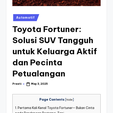
st
iv
Posted
Automotif
al
in
Toyota Fortuner:
Solusi SUV Tangguh
untuk Keluarga Aktif
dan Pecinta
Petualangan
Preeti
May 3, 2025
Posted
by
Page Contents
[
hide
]
1.
Pertama Kali Kenal Toyota Fortuner— Bukan Cinta