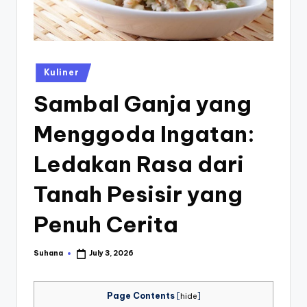
st
iv
al
Posted
Kuliner
in
Sambal Ganja yang
Menggoda Ingatan:
Ledakan Rasa dari
Tanah Pesisir yang
Penuh Cerita
Suhana
July 3, 2026
Posted
by
Page Contents
[
hide
]