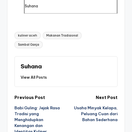
Suhana
Tags:
kuliner aceh
Makanan Tradisional
Sambal Ganja
Suhana
View All Posts
Post
Previous Post
Next Post
Babi Guling: Jejak Rasa
Usaha Minyak Kelapa,
navigation
Tradisi yang
Peluang Cuan dari
Menghidupkan
Bahan Sederhana
Kenangan dan
Identitas Kuliner