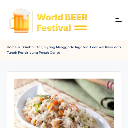
Skip
to
content
W
o
Home
»
Sambal Ganja yang Menggoda Ingatan: Ledakan Rasa dari
Tanah Pesisir yang Penuh Cerita
rl
d
B
e
e
r
F
e