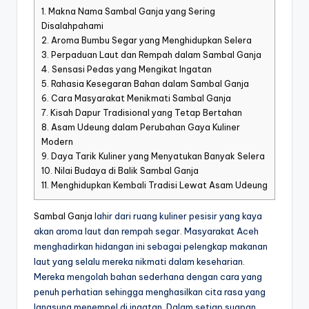
1.
Makna Nama Sambal Ganja yang Sering
Disalahpahami
2.
Aroma Bumbu Segar yang Menghidupkan Selera
3.
Perpaduan Laut dan Rempah dalam Sambal Ganja
4.
Sensasi Pedas yang Mengikat Ingatan
5.
Rahasia Kesegaran Bahan dalam Sambal Ganja
6.
Cara Masyarakat Menikmati Sambal Ganja
7.
Kisah Dapur Tradisional yang Tetap Bertahan
8.
Asam Udeung dalam Perubahan Gaya Kuliner
Modern
9.
Daya Tarik Kuliner yang Menyatukan Banyak Selera
10.
Nilai Budaya di Balik Sambal Ganja
11.
Menghidupkan Kembali Tradisi Lewat Asam Udeung
Sambal Ganja
lahir dari ruang kuliner pesisir yang kaya
akan aroma laut dan rempah segar. Masyarakat Aceh
menghadirkan hidangan ini sebagai pelengkap makanan
laut yang selalu mereka nikmati dalam keseharian.
Mereka mengolah bahan sederhana dengan cara yang
penuh perhatian sehingga menghasilkan cita rasa yang
langsung menempel di ingatan. Dalam setiap suapan