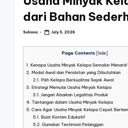
Usaha Minyak Kel
dari Bahan Seder
July 5, 2026
Suhana
Posted
by
Page Contents
[
hide
]
1.
Kenapa Usaha Minyak Kelapa Semakin Menarik
2.
Modal Awal dan Peralatan yang Dibutuhkan
2.1.
Pilih Kelapa Berkualitas Sejak Awal
3.
Strategi Memulai Usaha Minyak Kelapa
3.1.
Jangan Abaikan Legalitas Produk
4.
Tantangan dalam Usaha Minyak Kelapa
5.
Cara Agar Usaha Minyak Kelapa Cepat Berk
5.1.
Buat Konten Edukatif
5.2.
Gunakan Testimoni Pelanggan