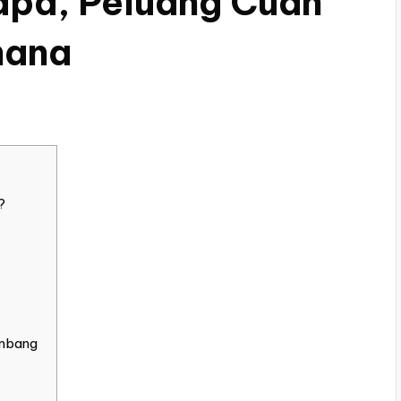
apa, Peluang Cuan
hana
?
embang