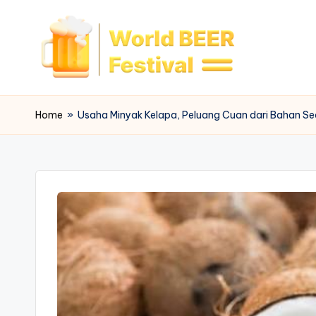
Skip
to
content
W
o
Home
»
Usaha Minyak Kelapa, Peluang Cuan dari Bahan S
rl
d
B
e
e
r